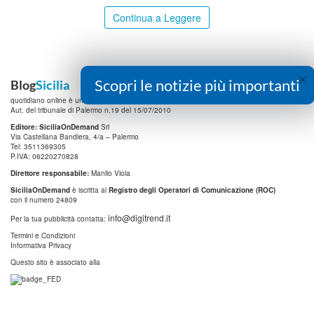
Continua a Leggere
×
Scopri le notizie più importanti
Blog
Sicilia
quotidiano online è una testata registrata.
Aut. del tribunale di Palermo n.19 del 15/07/2010
Editore: SiciliaOnDemand
Srl
Via Castellana Bandiera, 4/a – Palermo
Tel: 3511369305
P.IVA: 06220270828
Direttore responsabile:
Manlio Viola
SiciliaOnDemand
è iscritta al
Registro degli Operatori di Comunicazione (ROC)
con il numero 24809
info@digitrend.it
Per la tua pubblicità contatta:
Termini e Condizioni
Informativa Privacy
Questo sito è associato alla