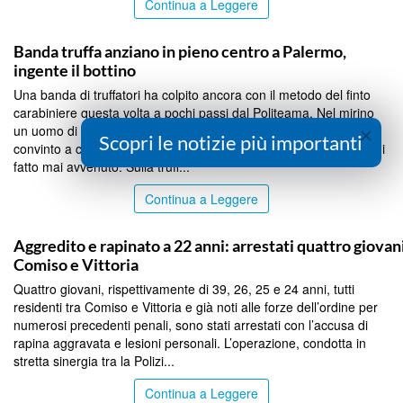
Continua a Leggere
PALERMO
Banda truffa anziano in pieno centro a Palermo,
ingente il bottino
Una banda di truffatori ha colpito ancora con il metodo del finto
carabiniere questa volta a pochi passi dal Politeama. Nel mirino
un uomo di 79 anni, presidente di un’associazione di categoria,
×
Scopri le notizie più importanti
convinto a consegnare soldi e gioielli per un presunto incidente di
fatto mai avvenuto. Sulla truff...
Continua a Leggere
PALERMO
Aggredito e rapinato a 22 anni: arrestati quattro giovani
Comiso e Vittoria
Quattro giovani, rispettivamente di 39, 26, 25 e 24 anni, tutti
residenti tra Comiso e Vittoria e già noti alle forze dell’ordine per
numerosi precedenti penali, sono stati arrestati con l’accusa di
rapina aggravata e lesioni personali. L’operazione, condotta in
stretta sinergia tra la Polizi...
Continua a Leggere