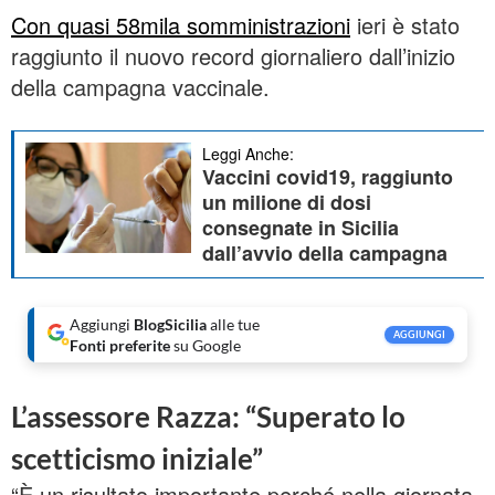
Con quasi 58mila somministrazioni
ieri è stato
raggiunto il nuovo record giornaliero dall’inizio
della campagna vaccinale.
Leggi Anche:
Vaccini covid19, raggiunto
un milione di dosi
consegnate in Sicilia
dall’avvio della campagna
Aggiungi
BlogSicilia
alle tue
AGGIUNGI
Fonti preferite
su Google
L’assessore Razza: “Superato lo
scetticismo iniziale”
“È un risultato importante perché nella giornata