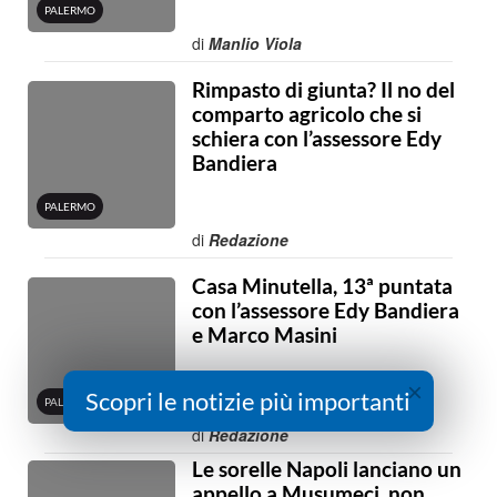
PALERMO
di
Manlio Viola
Rimpasto di giunta? Il no del
comparto agricolo che si
schiera con l’assessore Edy
Bandiera
PALERMO
di
Redazione
Casa Minutella, 13ª puntata
con l’assessore Edy Bandiera
e Marco Masini
×
Scopri le notizie più importanti
PALERMO
di
Redazione
Le sorelle Napoli lanciano un
appello a Musumeci, non