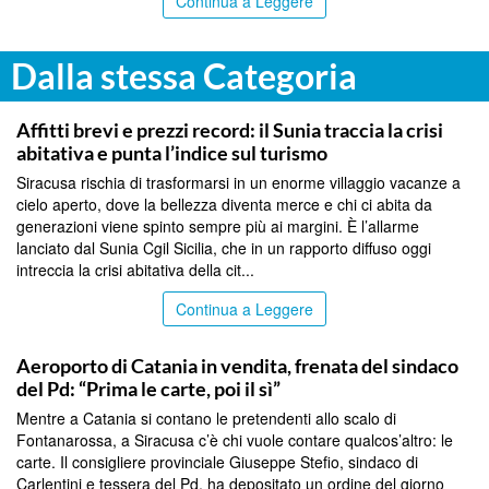
Continua a Leggere
Dalla stessa Categoria
SIRACUSA
Affitti brevi e prezzi record: il Sunia traccia la crisi
abitativa e punta l’indice sul turismo
Siracusa rischia di trasformarsi in un enorme villaggio vacanze a
cielo aperto, dove la bellezza diventa merce e chi ci abita da
generazioni viene spinto sempre più ai margini. È l’allarme
lanciato dal Sunia Cgil Sicilia, che in un rapporto diffuso oggi
intreccia la crisi abitativa della cit...
Continua a Leggere
CATANIA
Aeroporto di Catania in vendita, frenata del sindaco
del Pd: “Prima le carte, poi il sì”
Mentre a Catania si contano le pretendenti allo scalo di
Fontanarossa, a Siracusa c’è chi vuole contare qualcos’altro: le
carte. Il consigliere provinciale Giuseppe Stefio, sindaco di
Carlentini e tessera del Pd, ha depositato un ordine del giorno