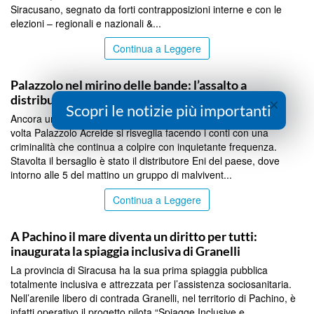
Siracusano, segnato da forti contrapposizioni interne e con le
elezioni – regionali e nazionali &...
Continua a Leggere
SIRACUSA
Palazzolo nel mirino delle bande: l’assalto a
distributore fallisce ma cresce la paura
×
Scopri le notizie più importanti
Ancora un assalto. Ancora una banda in azione. E ancora una
volta Palazzolo Acreide si risveglia facendo i conti con una
criminalità che continua a colpire con inquietante frequenza.
Stavolta il bersaglio è stato il distributore Eni del paese, dove
intorno alle 5 del mattino un gruppo di malvivent...
Continua a Leggere
SIRACUSA
A Pachino il mare diventa un diritto per tutti:
inaugurata la spiaggia inclusiva di Granelli
La provincia di Siracusa ha la sua prima spiaggia pubblica
totalmente inclusiva e attrezzata per l’assistenza sociosanitaria.
Nell’arenile libero di contrada Granelli, nel territorio di Pachino, è
infatti operativo il progetto pilota “Spiagge Inclusive e