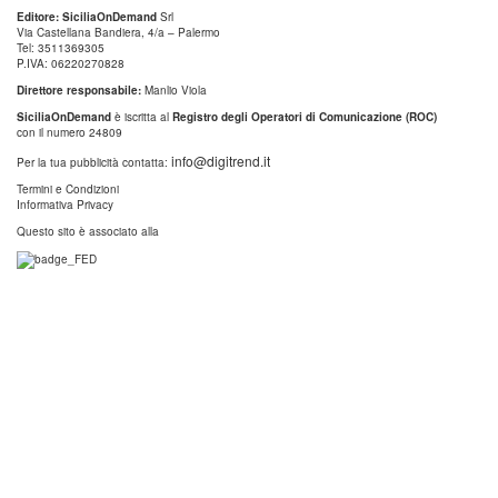
Editore: SiciliaOnDemand
Srl
Via Castellana Bandiera, 4/a – Palermo
Tel: 3511369305
P.IVA: 06220270828
Direttore responsabile:
Manlio Viola
SiciliaOnDemand
è iscritta al
Registro degli Operatori di Comunicazione (ROC)
con il numero 24809
info@digitrend.it
Per la tua pubblicità contatta:
Termini e Condizioni
Informativa Privacy
Questo sito è associato alla