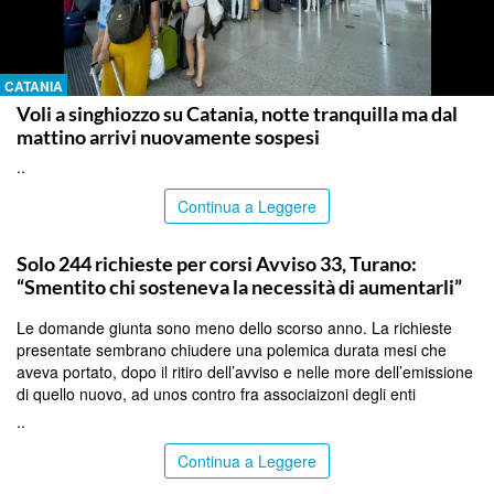
CATANIA
Voli a singhiozzo su Catania, notte tranquilla ma dal
mattino arrivi nuovamente sospesi
..
Continua a Leggere
PALERMO
Solo 244 richieste per corsi Avviso 33, Turano:
“Smentito chi sosteneva la necessità di aumentarli”
Le domande giunta sono meno dello scorso anno. La richieste
presentate sembrano chiudere una polemica durata mesi che
aveva portato, dopo il ritiro dell’avviso e nelle more dell’emissione
di quello nuovo, ad unos contro fra associaizoni degli enti
..
Continua a Leggere