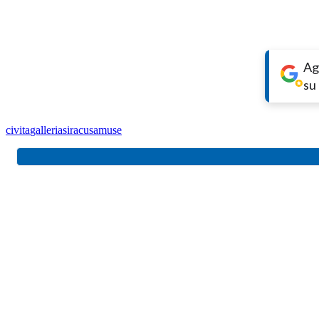
Ag
su
civita
galleria
siracusamuse