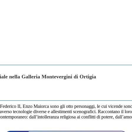
ale nella Galleria Montevergini di Ortigia
derico II, Enzo Maiorca sono gli otto personaggi, le cui vicende sono str
verso tecnologie diverse e allestimenti scenografici. Raccontano il loro
ntemporaneo: dall’intolleranza religiosa ai conflitti di potere, dall’amore