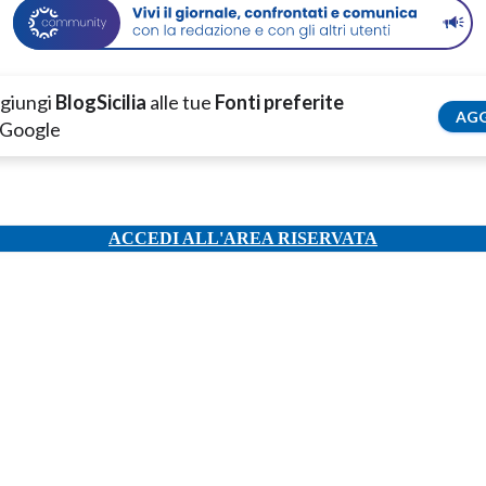
giungi
BlogSicilia
alle tue
Fonti preferite
AGG
 Google
ACCEDI ALL'AREA RISERVATA