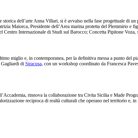
storica dell’arte Anna Villari, si è avvalso nella fase progettuale di un
atrizia Maiorca, Presidente dell’Area marina protetta del Plemmirio e fi
del Centro Internazionale di Studi sul Barocco; Concetta Pipitone Voza, s
ltimo miglio e, in contemporanea, per la definitiva messa a punto del pi
 Gagliardi di
Siracusa
, con un workshop coordinato da Francesca Pavese
l’Accademia, rinnova la collaborazione tra Civita Sicilia e Made Progra
orizzazione reciproca di realtà culturali che operano nel territorio e, in