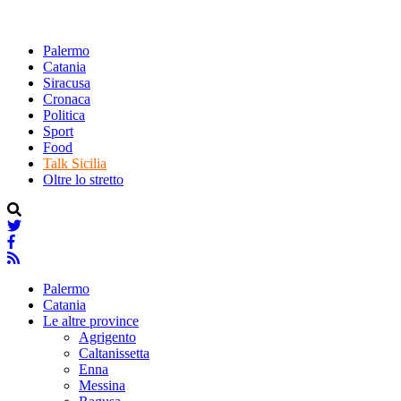
Palermo
Catania
Siracusa
Cronaca
Politica
Sport
Food
Talk Sicilia
Oltre lo stretto
Palermo
Catania
Le altre province
Agrigento
Caltanissetta
Enna
Messina