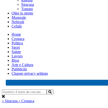
Ragusa
Siracusa
Trapani
Oltre lo stretto
Monreale
Nebrodi
Cefalù
Home
Cronaca
Politica
Sport
Salute
Lavoro
Blog
Arte e Cultura
Pubblicità
Change privacy settings
» Siracusa
» Cronaca