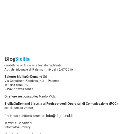
Blog
Sicilia
quotidiano online è una testata registrata.
Aut. del tribunale di Palermo n.19 del 15/07/2010
Editore: SiciliaOnDemand
Srl
Via Castellana Bandiera, 4/a – Palermo
Tel: 3511369305
P.IVA: 06220270828
Direttore responsabile:
Manlio Viola
SiciliaOnDemand
è iscritta al
Registro degli Operatori di Comunicazione (ROC)
con il numero 24809
info@digitrend.it
Per la tua pubblicità contatta:
Termini e Condizioni
Informativa Privacy