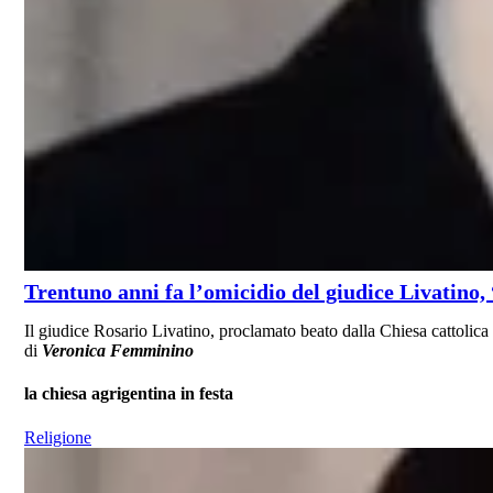
Trentuno anni fa l’omicidio del giudice Livatino,
Il giudice Rosario Livatino, proclamato beato dalla Chiesa cattolica l
di
Veronica Femminino
la chiesa agrigentina in festa
Religione