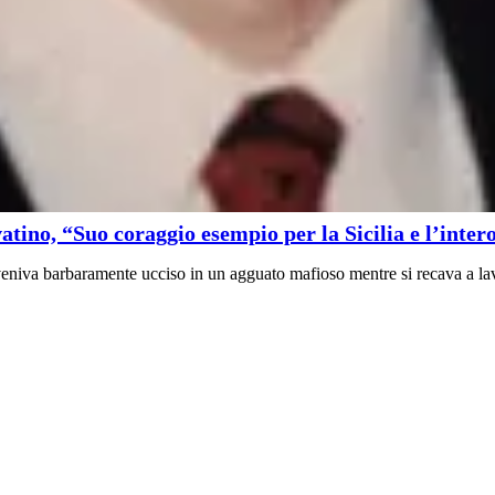
atino, “Suo coraggio esempio per la Sicilia e l’inter
 veniva barbaramente ucciso in un agguato mafioso mentre si recava a lav