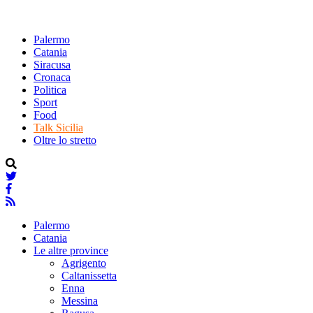
Palermo
Catania
Siracusa
Cronaca
Politica
Sport
Food
Talk Sicilia
Oltre lo stretto
Palermo
Catania
Le altre province
Agrigento
Caltanissetta
Enna
Messina