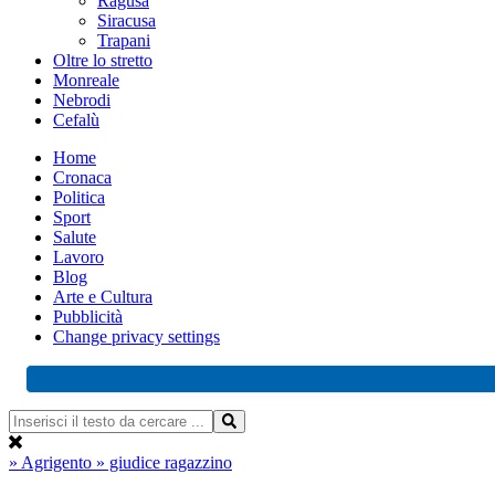
Ragusa
Siracusa
Trapani
Oltre lo stretto
Monreale
Nebrodi
Cefalù
Home
Cronaca
Politica
Sport
Salute
Lavoro
Blog
Arte e Cultura
Pubblicità
Change privacy settings
» Agrigento
» giudice ragazzino