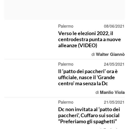
Palermo
08/06/2021
Verso le elezioni 2022, il
centrodestra punta a nuove
alleanze (VIDEO)
Walter Giannò
di
Palermo
24/05/2021
Il ‘patto dei paccheri’ ora è
ufficiale, nasce il ‘Grande
centro’ ma senza la Dc
Manlio Viola
di
Palermo
21/05/2021
Dc non invitata al ‘patto dei
paccheri’, Cuffaro sui social
“Preferiamo gli spaghetti”