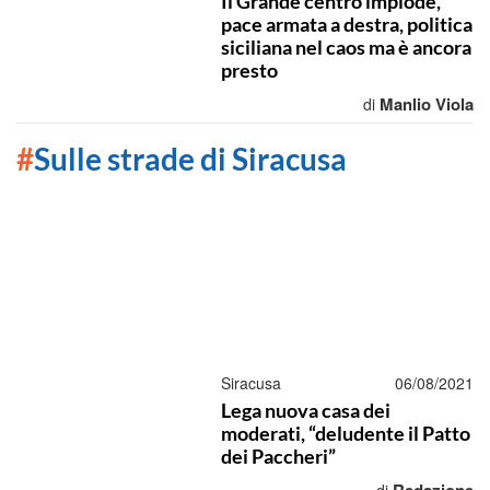
Il Grande centro implode,
pace armata a destra, politica
siciliana nel caos ma è ancora
presto
Manlio Viola
di
#
Sulle strade di Siracusa
Siracusa
06/08/2021
Lega nuova casa dei
moderati, “deludente il Patto
dei Paccheri”