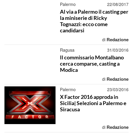
Palermo
22/08/2017
Al via a Palermo il casting per
la miniserie di Ricky
Tognazzi: ecco come
candidarsi
Redazione
di
Ragusa
31/03/2016
Il commissario Montalbano
cerca comparse, casting a
Modica
Redazione
di
Palermo
23/03/2016
X Factor 2016 approda in
Sicilia| Selezioni a Palermo e
Siracusa
Redazione
di