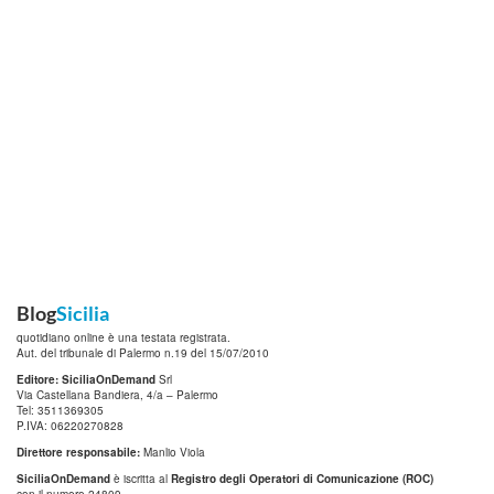
Blog
Sicilia
quotidiano online è una testata registrata.
Aut. del tribunale di Palermo n.19 del 15/07/2010
Editore: SiciliaOnDemand
Srl
Via Castellana Bandiera, 4/a – Palermo
Tel: 3511369305
P.IVA: 06220270828
Direttore responsabile:
Manlio Viola
SiciliaOnDemand
è iscritta al
Registro degli Operatori di Comunicazione (ROC)
con il numero 24809