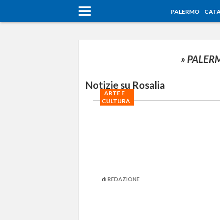
PALERMO
CATA
» PALE
Notizie su Rosalia
ARTE E
CULTURA
di
REDAZIONE