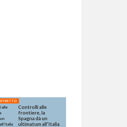
 STRETTO
Controlli alle
frontiere, la
Spagna dà un
ultimatum all’Italia