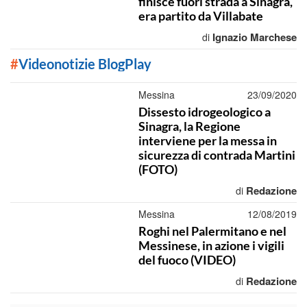
finisce fuori strada a Sinagra,
era partito da Villabate
Ignazio Marchese
di
#
Videonotizie BlogPlay
Messina
23/09/2020
Dissesto idrogeologico a
Sinagra, la Regione
interviene per la messa in
sicurezza di contrada Martini
(FOTO)
Redazione
di
Messina
12/08/2019
Roghi nel Palermitano e nel
Messinese, in azione i vigili
del fuoco (VIDEO)
Redazione
di