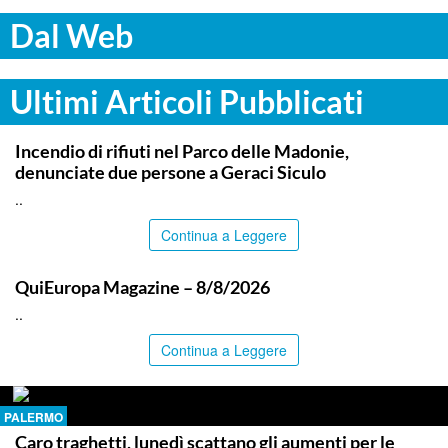
Dal Web
Ultimi Articoli Pubblicati
PALERMO
Incendio di rifiuti nel Parco delle Madonie,
denunciate due persone a Geraci Siculo
..
Continua a Leggere
ITALPRESS
QuiEuropa Magazine – 8/8/2026
..
Continua a Leggere
PALERMO
Caro traghetti, lunedì scattano gli aumenti per le