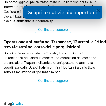
Un pomeriggio di paura trasformato in un lieto fine grazie a un
intervento rapido ed efficace. Nella giornata di ieri, la Guardia
×
Costiera è intervenuta con tempestività per soccorrere due
Scopri le notizie più importanti
giovani bagnanti che si trovavano in grave difficoltà nello specchio
d’acqua antistante la rinomata sp...
Continua a Leggere
TRAPANI
Operazione antimafia nel Trapanese, 12 arresti e 16 ind
trovate armi nel corso delle perquisizioni
Dodici persone sono state arrestate, in esecuzione di
un’ordinanza cautelare in carcere, da carabinieri del comando
provinciale di Trapani nell’ambito di un’operazione antimafia
coordinata dalla Dda di Palermo. I reati ipotizzati a vario titolo
sono associazione di tipo mafioso per...
Continua a Leggere
Blog
Sicilia