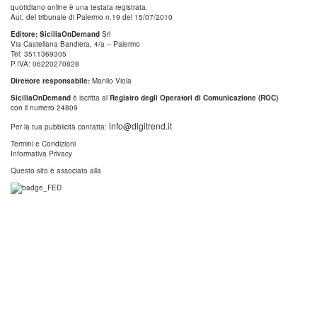
quotidiano online è una testata registrata.
Aut. del tribunale di Palermo n.19 del 15/07/2010
Editore: SiciliaOnDemand
Srl
Via Castellana Bandiera, 4/a – Palermo
Tel: 3511369305
P.IVA: 06220270828
Direttore responsabile:
Manlio Viola
SiciliaOnDemand
è iscritta al
Registro degli Operatori di Comunicazione (ROC)
con il numero 24809
info@digitrend.it
Per la tua pubblicità contatta:
Termini e Condizioni
Informativa Privacy
Questo sito è associato alla