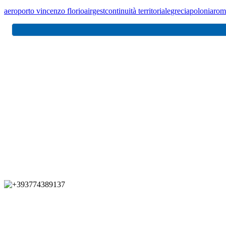
aeroporto vincenzo florio
airgest
continuità territoriale
grecia
polonia
rom