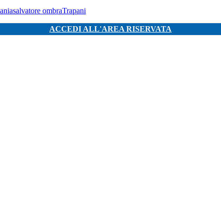
ania
salvatore ombra
Trapani
ACCEDI ALL'AREA RISERVATA