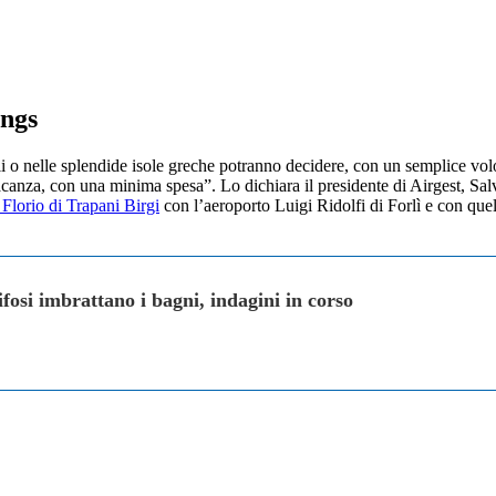
ings
i o nelle splendide isole greche potranno decidere, con un semplice volo 
 vacanza, con una minima spesa”. Lo dichiara il presidente di Airgest, Sa
Florio di Trapani Birgi
con l’aeroporto Luigi Ridolfi di Forlì e con que
ifosi imbrattano i bagni, indagini in corso