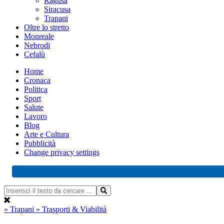
Ragusa
Siracusa
Trapani
Oltre lo stretto
Monreale
Nebrodi
Cefalù
Home
Cronaca
Politica
Sport
Salute
Lavoro
Blog
Arte e Cultura
Pubblicità
Change privacy settings
» Trapani
» Trasporti & Viabilità