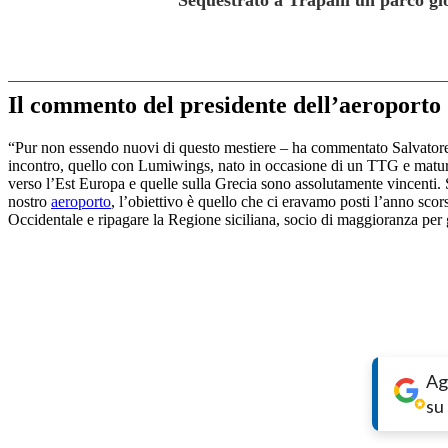
Sequestrato a Trapani un parco gio
Il commento del presidente dell’aeroporto
“Pur non essendo nuovi di questo mestiere – ha commentato Salvatore
incontro, quello con Lumiwings, nato in occasione di un TTG e maturato
verso l’Est Europa e quelle sulla Grecia sono assolutamente vincenti. 
nostro
aeroporto
, l’obiettivo è quello che ci eravamo posti l’anno scor
Occidentale e ripagare la Regione siciliana, socio di maggioranza per gl
Ag
su