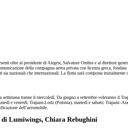
senti oltre al presidente di Airgest, Salvatore Ombra e al direttore ge
nicazione della compagnia aerea privata con licenza greca, fondata nel
 sia nazionali che internazionali. La flotta sarà composta inizialmente 
a settimana tranne il mercoledì. Da giugno a settembre voleranno il Trap
lunedì e venerdì; Trapani-Lodz (Polonia), martedì e sabato; Trapani–Ar
nificazione dell’aeromobile.
 di Lumiwings, Chiara Rebughini