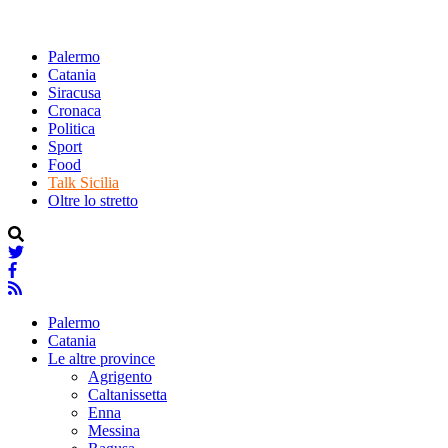
Palermo
Catania
Siracusa
Cronaca
Politica
Sport
Food
Talk Sicilia
Oltre lo stretto
Palermo
Catania
Le altre province
Agrigento
Caltanissetta
Enna
Messina