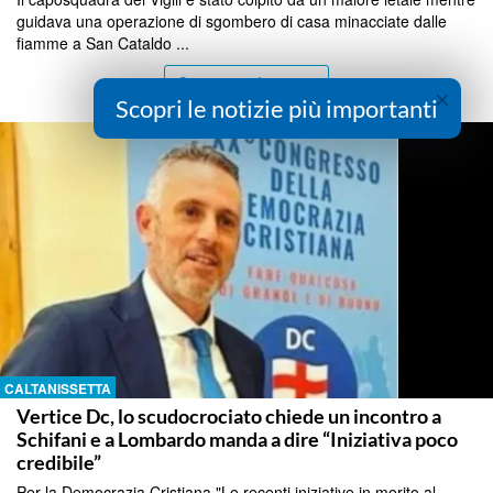
guidava una operazione di sgombero di casa minacciate dalle
fiamme a San Cataldo ...
Continua a Leggere
×
Scopri le notizie più importanti
CALTANISSETTA
Vertice Dc, lo scudocrociato chiede un incontro a
Schifani e a Lombardo manda a dire “Iniziativa poco
credibile”
Per la Democrazia Cristiana "Le recenti iniziative in merito al