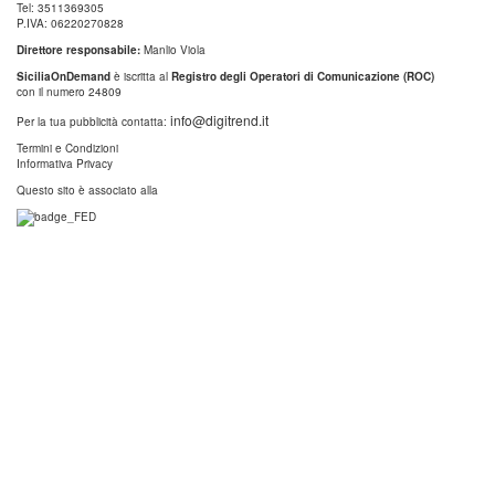
Tel: 3511369305
P.IVA: 06220270828
Direttore responsabile:
Manlio Viola
SiciliaOnDemand
è iscritta al
Registro degli Operatori di Comunicazione (ROC)
con il numero 24809
info@digitrend.it
Per la tua pubblicità contatta:
Termini e Condizioni
Informativa Privacy
Questo sito è associato alla