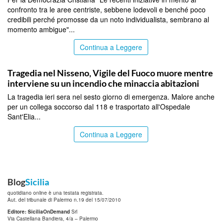
confronto tra le aree centriste, sebbene lodevoli e benché poco
credibili perché promosse da un noto individualista, sembrano al
momento ambigue"...
Continua a Leggere
CALTANISSETTA
Tragedia nel Nisseno, Vigile del Fuoco muore mentre
interviene su un incendio che minaccia abitazioni
La tragedia ieri sera nel sesto giorno di emergenza. Malore anche
per un collega soccorso dal 118 e trasportato all'Ospedale
Sant'Elia...
Continua a Leggere
Blog
Sicilia
quotidiano online è una testata registrata.
Aut. del tribunale di Palermo n.19 del 15/07/2010
Editore: SiciliaOnDemand
Srl
Via Castellana Bandiera, 4/a – Palermo