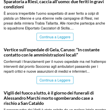
Sparatoria a Riesi, caccia all’uomo: due feriti in gravi
condizioni
È ancora irreperibile l'uomo sospettato di aver ferito a colpi di
pistola un 58enne e una 40enne nelle campagne di Riesi, nei
pressi della miniera Trabia Tallarita. Alle ricerche partecipa anche
lo squadrone Eliportato Cacciatori di Sicilia....
Continua a Leggere
CALTANISSETTA
Vertice sull’ospedale di Gela, Caruso: “In costante
contatto con le amministrazioni locali”
Confermati i finanziamenti per il nuovo ospedale ma nel frattempo
interventi dal pronto Soccorso agli ambulatori passando per i
reparti critici e nuove assunzioni di medici e infermieri...
Continua a Leggere
CALTANISSETTA
Vigili del fuoco a lutto, è il giorno dei funerali di
Alessandro Marchì morto sgomberando case a
rischio a San Cataldo
Il caposquadra dei Vigili è stato colpito da un malore letale mentre