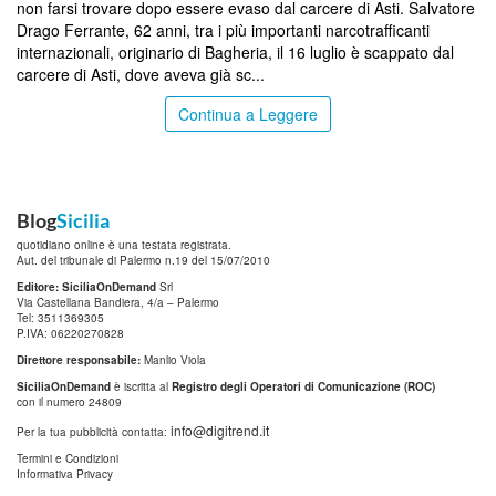
non farsi trovare dopo essere evaso dal carcere di Asti. Salvatore
Drago Ferrante, 62 anni, tra i più importanti narcotrafficanti
internazionali, originario di Bagheria, il 16 luglio è scappato dal
carcere di Asti, dove aveva già sc...
Continua a Leggere
Blog
Sicilia
quotidiano online è una testata registrata.
Aut. del tribunale di Palermo n.19 del 15/07/2010
Editore: SiciliaOnDemand
Srl
Via Castellana Bandiera, 4/a – Palermo
Tel: 3511369305
P.IVA: 06220270828
Direttore responsabile:
Manlio Viola
SiciliaOnDemand
è iscritta al
Registro degli Operatori di Comunicazione (ROC)
con il numero 24809
info@digitrend.it
Per la tua pubblicità contatta:
Termini e Condizioni
Informativa Privacy