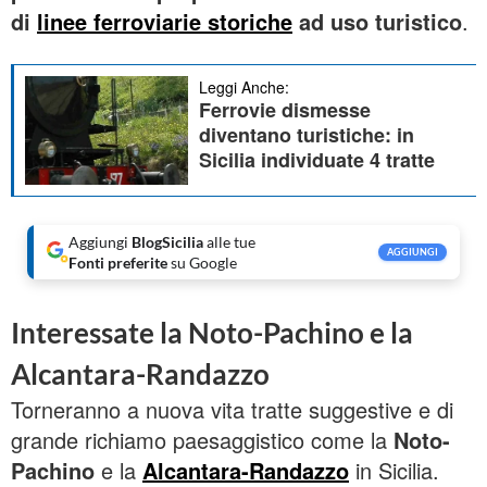
di
linee ferroviarie storiche
ad uso turistico
.
Leggi Anche:
Ferrovie dismesse
diventano turistiche: in
Sicilia individuate 4 tratte
Aggiungi
BlogSicilia
alle tue
AGGIUNGI
Fonti preferite
su Google
Interessate la Noto-Pachino e la
Alcantara-Randazzo
Torneranno a nuova vita tratte suggestive e di
grande richiamo paesaggistico come la
Noto-
Pachino
e la
Alcantara-Randazzo
in Sicilia.