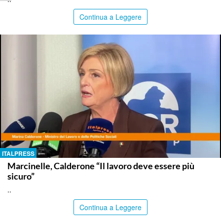
Continua a Leggere
ITALPRESS
Marcinelle, Calderone “Il lavoro deve essere più
sicuro”
..
Continua a Leggere
ITALPRESS