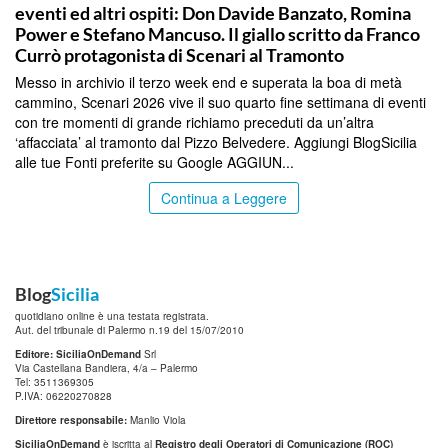
eventi ed altri ospiti: Don Davide Banzato, Romina
Power e Stefano Mancuso. Il giallo scritto da Franco
Currò protagonista di Scenari al Tramonto
Messo in archivio il terzo week end e superata la boa di metà
cammino, Scenari 2026 vive il suo quarto fine settimana di eventi
con tre momenti di grande richiamo preceduti da un’altra
‘affacciata’ al tramonto dal Pizzo Belvedere. Aggiungi BlogSicilia
alle tue Fonti preferite su Google AGGIUN...
Continua a Leggere
Blog
Sicilia
quotidiano online è una testata registrata.
Aut. del tribunale di Palermo n.19 del 15/07/2010
Editore: SiciliaOnDemand
Srl
Via Castellana Bandiera, 4/a – Palermo
Tel: 3511369305
P.IVA: 06220270828
Direttore responsabile:
Manlio Viola
SiciliaOnDemand
è iscritta al
Registro degli Operatori di Comunicazione (ROC)