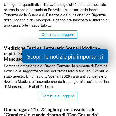
Un ingente quantitativo di preziosi e gioielli è stato sequestrato
presso lo scalo portuale di Pozzallo dai militari della locale
Tenenza della Guardia di Finanza e dai funzionari dell’Agenzia
delle Dogane e dei Monopoli. Il carico era nascosto all’interno di
una cassaforte trasportata ...
Continua a Leggere
RAGUSA
V edizione Festival Letterario Scenari Modica –
×
ospiti Davide Banzato, Romina Power e Stefano
Scopri le notizie più importanti
Mancuso
L’empatia emozionale di Davide Banzato, la simpatia di Romina
Power e la saggezza ‘verde’ del professore Mancuso. Scenari è
stato questo. E non solo… Scenari 2026 va avanti col pensiero
rivolto a Modica, all’incendio che da troppi giorni brucia la collina
di Monserrato. E al di là del fa...
Continua a Leggere
RAGUSA
Donnafugata 21 e 22 luglio: prima assoluta di
“Gramigna” e grande ritorno di “Don Gesualdo”