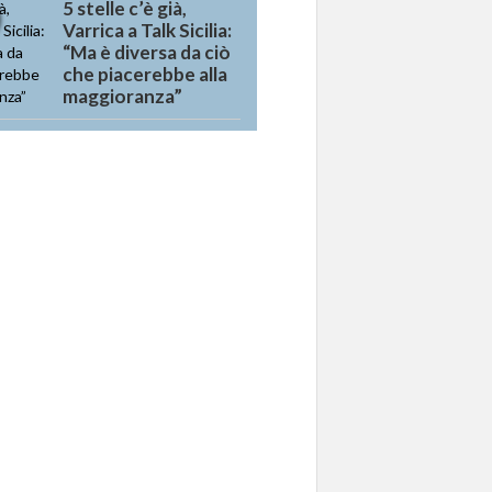
5 stelle c’è già,
Varrica a Talk Sicilia:
“Ma è diversa da ciò
che piacerebbe alla
maggioranza”