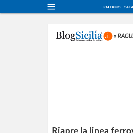
PALERMO
CATA
» RAG
Riapre la linea ferr