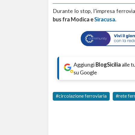
Durante lo stop, l’impresa ferrovi
bus fra Modica e
Siracusa
.
Aggiungi
BlogSicilia
alle 
su Google
circolazione ferroviaria
rete fer