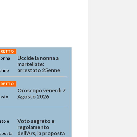
STRETTO
Uccide la nonna a
martellate:
arrestato 25enne
STRETTO
Oroscopo venerdì 7
Agosto 2026
Voto segreto e
regolamento
dell’Ars, la proposta