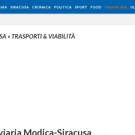
NIA
SIRACUSA
CRONACA
POLITICA
SPORT
FOOD
TALK SICILIA
OL
USA
» TRASPORTI & VIABILITÀ
oviaria Modica-Siracusa