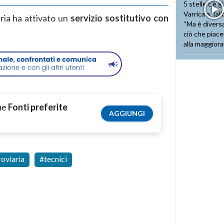
aria ha attivato un
servizio sostitutivo con
tue
Fonti preferite
AGGIUNGI
roviaria
tecnici