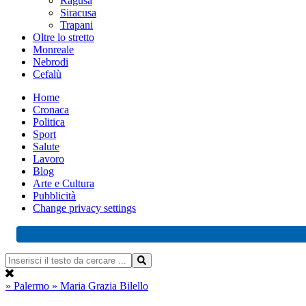
Ragusa
Siracusa
Trapani
Oltre lo stretto
Monreale
Nebrodi
Cefalù
Home
Cronaca
Politica
Sport
Salute
Lavoro
Blog
Arte e Cultura
Pubblicità
Change privacy settings
» Palermo
» Maria Grazia Bilello