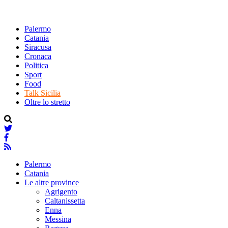
Palermo
Catania
Siracusa
Cronaca
Politica
Sport
Food
Talk Sicilia
Oltre lo stretto
Palermo
Catania
Le altre province
Agrigento
Caltanissetta
Enna
Messina