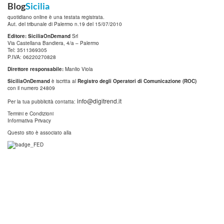
Blog
Sicilia
quotidiano online è una testata registrata.
Aut. del tribunale di Palermo n.19 del 15/07/2010
Editore: SiciliaOnDemand
Srl
Via Castellana Bandiera, 4/a – Palermo
Tel: 3511369305
P.IVA: 06220270828
Direttore responsabile:
Manlio Viola
SiciliaOnDemand
è iscritta al
Registro degli Operatori di Comunicazione (ROC)
con il numero 24809
info@digitrend.it
Per la tua pubblicità contatta:
Termini e Condizioni
Informativa Privacy
Questo sito è associato alla