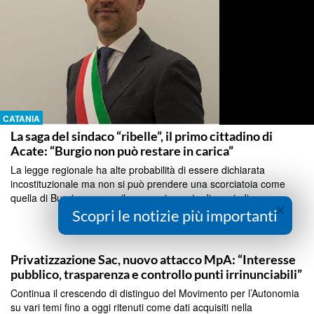
CATANIA
La saga del sindaco “ribelle”, il primo cittadino di
Acate: “Burgio non può restare in carica”
La legge regionale ha alte probabilità di essere dichiarata
incostituzionale ma non si può prendere una scorciatoia come
quella di Burgio, occorre il pronunciamento di un giudice...
×
Scopri le notizie più importanti
Continua a Leggere
CATANIA
Privatizzazione Sac, nuovo attacco MpA: “Interesse
pubblico, trasparenza e controllo punti irrinunciabili”
Continua il crescendo di distinguo del Movimento per l’Autonomia
su vari temi fino a oggi ritenuti come dati acquisiti nella