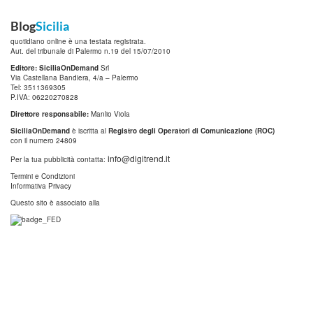
Blog
Sicilia
quotidiano online è una testata registrata.
Aut. del tribunale di Palermo n.19 del 15/07/2010
Editore: SiciliaOnDemand
Srl
Via Castellana Bandiera, 4/a – Palermo
Tel: 3511369305
P.IVA: 06220270828
Direttore responsabile:
Manlio Viola
SiciliaOnDemand
è iscritta al
Registro degli Operatori di Comunicazione (ROC)
con il numero 24809
info@digitrend.it
Per la tua pubblicità contatta:
Termini e Condizioni
Informativa Privacy
Questo sito è associato alla