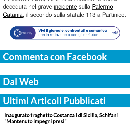
deceduta nel grave
incidente
sulla
Palermo
Catania
, il secondo sulla statale 113 a Partinico.
Commenta con Facebook
Dal Web
Ultimi Articoli Pubblicati
ITALPRESS
Inaugurato traghetto Costanza I di Sicilia, Schifani
“Mantenuto impegni presi”
..