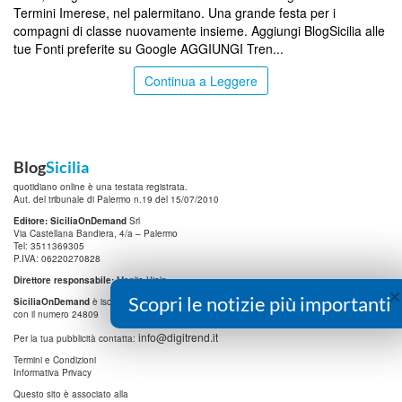
Termini Imerese, nel palermitano. Una grande festa per i
compagni di classe nuovamente insieme. Aggiungi BlogSicilia alle
tue Fonti preferite su Google AGGIUNGI Tren...
Continua a Leggere
Blog
Sicilia
quotidiano online è una testata registrata.
Aut. del tribunale di Palermo n.19 del 15/07/2010
Editore: SiciliaOnDemand
Srl
Via Castellana Bandiera, 4/a – Palermo
Tel: 3511369305
P.IVA: 06220270828
Direttore responsabile:
Manlio Viola
×
Scopri le notizie più importanti
SiciliaOnDemand
è iscritta al
Registro degli Operatori di Comunicazione (ROC)
con il numero 24809
info@digitrend.it
Per la tua pubblicità contatta:
Termini e Condizioni
Informativa Privacy
Questo sito è associato alla