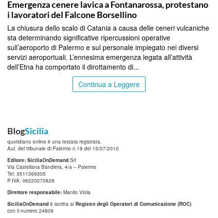
Emergenza cenere lavica a Fontanarossa, protestano
i lavoratori del Falcone Borsellino
La chiusura dello scalo di Catania a causa delle ceneri vulcaniche
sta determinando significative ripercussioni operative
sull’aeroporto di Palermo e sul personale impiegato nei diversi
servizi aeroportuali. L’ennesima emergenza legata all’attività
dell’Etna ha comportato il dirottamento di...
Continua a Leggere
Blog
Sicilia
quotidiano online è una testata registrata.
Aut. del tribunale di Palermo n.19 del 15/07/2010
Editore: SiciliaOnDemand
Srl
Via Castellana Bandiera, 4/a – Palermo
Tel: 3511369305
P.IVA: 06220270828
Direttore responsabile:
Manlio Viola
SiciliaOnDemand
è iscritta al
Registro degli Operatori di Comunicazione (ROC)
con il numero 24809