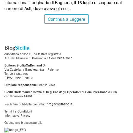
internazionali, originario di Bagheria, il 16 luglio è scappato dal
carcere di Asti, dove aveva già sc...
Continua a Leggere
Blog
Sicilia
quotidiano online è una testata registrata.
Aut. del tribunale di Palermo n.19 del 15/07/2010
Editore: SiciliaOnDemand
Srl
Via Castellana Bandiera, 4/a – Palermo
Tel: 3511369305
P.IVA: 06220270828
Direttore responsabile:
Manlio Viola
SiciliaOnDemand
è iscritta al
Registro degli Operatori di Comunicazione (ROC)
con il numero 24809
info@digitrend.it
Per la tua pubblicità contatta:
Termini e Condizioni
Informativa Privacy
Questo sito è associato alla