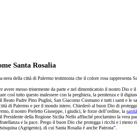
come Santa Rosalia
sa-nera della città di Palermo testimonia che il colore rosa rappresenta 
vere messo tristemente da parte e nel dimenticatoio il nostro Dio e il n
are così tutto questo malessere con la preghiera, la penitenza e il digiu
eato Padre Pino Puglisi, San Giacomo Cusmano e tutti i santi e le sante d
 città di Palermo e per il mondo intero. Chiederò al buon Dio di protegge
rmo, il nostro Prefetto Giuseppe, i giudici, le forze dell’ordine, la
sanit
 il Presidente della Regione Sicilia Nello affinché proclamino la vera pac
fratellanza e la pace. Prego il buon Dio che protegga i ricchi e i meno r
uisquina (Agrigento), di cui Santa Rosalia è anche Patrona”.