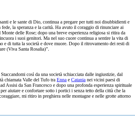
nti e le sante di Dio, continua a pregare per tutti noi disubbidienti e
ede, la speranza e la carità. Ha avuto il coraggio di rinunciare ai
ul Monte delle Rose; dopo una breve esperienza religiosa si ritira da
cuora i suoi genitori. Ma nel suo cuore continua a sentire la vita di
mo e di tutta la società e dove muore. Dopo il ritrovamento dei resti di
are (Viva Santa Rosalia)”.
 Staccandomi così da una società schiacciata dalle ingiustizie, dal
ità chiamata Valle del Tufo tra
Enna
e
Catania
nei vicini paesi di
 ad Assisi da San Francesco e dopo una profonda esperienza spirituale
aiutare e confortare sotto i portici i senza tetto della città che la
scoraggiare, mi ritiro in preghiera nelle montagne e nelle grotte attorno