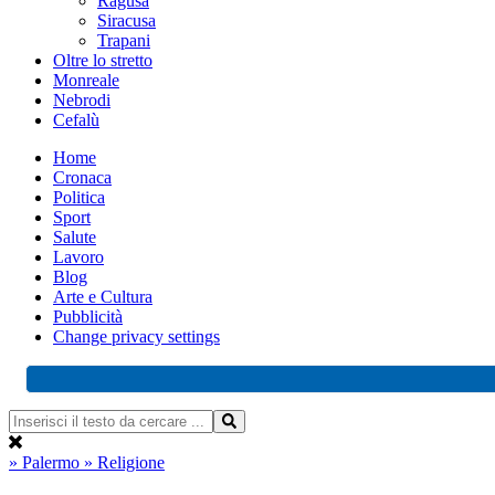
Ragusa
Siracusa
Trapani
Oltre lo stretto
Monreale
Nebrodi
Cefalù
Home
Cronaca
Politica
Sport
Salute
Lavoro
Blog
Arte e Cultura
Pubblicità
Change privacy settings
» Palermo
» Religione