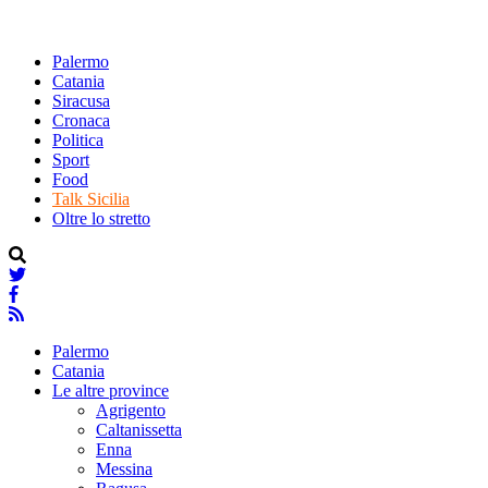
Palermo
Catania
Siracusa
Cronaca
Politica
Sport
Food
Talk Sicilia
Oltre lo stretto
Palermo
Catania
Le altre province
Agrigento
Caltanissetta
Enna
Messina