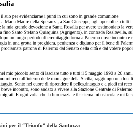
salia
, il suo per evidenziarne i punti in cui sono in grande comunione.
 Maria Madre della Speranza, a San Giuseppe, agli apostoli e a tutti i sa
e la mia grande devozione a Santa Rosalia per avere testimoniato la vera f
grina fino Santo Stefano Quisquina (Agrigento), in contrada Realtavilla, s
dopo un lungo periodo di eremitaggio torna a Palermo dove incontra e rin
fugia in una grotta in preghiera, penitenza e digiuno per il bene di Paler
roclamata patrona di Palermo dal Senato della città e dal volere popol
l mio piccolo sento di lasciare tutto e tutti il 5 maggio 1990 a 26 anni.
no mi reco all’interno delle montagne della Sicilia, raggiungo una local
gio. Sento nel cuore di riprendere il pellegrinaggio e a piedi mi reco
breve incontro, sono andato a vivere alla Stazione Centrale di Palermo per 
immigrati. E ogni volta che la burocrazia e il sistema mi ostacola e mi fa 
sini per il “Triunfo” della Santuzza