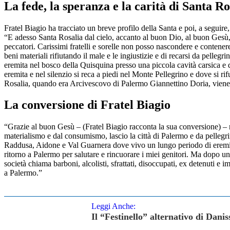
La fede, la speranza e la carità di Santa Ro
Fratel Biagio ha tracciato un breve profilo della Santa e poi, a seguire
“E adesso Santa Rosalia dal cielo, accanto al buon Dio, al buon Gesù, a
peccatori. Carissimi fratelli e sorelle non posso nascondere e contener
beni materiali rifiutando il male e le ingiustizie e di recarsi da pelle
eremita nel bosco della Quisquina presso una piccola cavità carsica e 
eremita e nel silenzio si reca a piedi nel Monte Pellegrino e dove si ri
Rosalia, quando era Arcivescovo di Palermo Giannettino Doria, viene p
La conversione di Fratel Biagio
“Grazie al buon Gesù – (Fratel Biagio racconta la sua conversione) – ne
materialismo e dal consumismo, lascio la città di Palermo e da pellegri
Raddusa, Aidone e Val Guarnera dove vivo un lungo periodo di eremitag
ritorno a Palermo per salutare e rincuorare i miei genitori. Ma dopo un 
società chiama barboni, alcolisti, sfrattati, disoccupati, ex detenuti e 
a Palermo.”
Leggi Anche:
Il “Festinello” alternativo di Danis