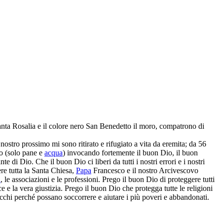
Santa Rosalia e il colore nero San Benedetto il moro, compatrono di
ostro prossimo mi sono ritirato e rifugiato a vita da eremita; da 56
no (solo pane e
acqua
) invocando fortemente il buon Dio, il buon
i Dio. Che il buon Dio ci liberi da tutti i nostri errori e i nostri
re tutta la Santa Chiesa,
Papa
Francesco e il nostro Arcivescovo
à
, le associazioni e le professioni. Prego il buon Dio di proteggere tutti
e e la vera giustizia. Prego il buon Dio che protegga tutte le religioni
icchi perché possano soccorrere e aiutare i più poveri e abbandonati.