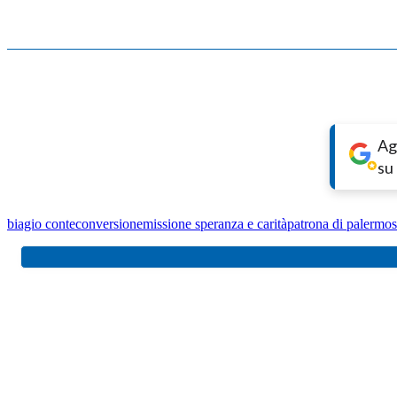
Ag
su
biagio conte
conversione
missione speranza e carità
patrona di palermo
s