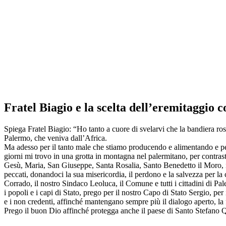
Fratel Biagio e la scelta dell’eremitaggio 
Spiega Fratel Biagio: “Ho tanto a cuore di svelarvi che la bandiera ro
Palermo, che veniva dall’Africa.
Ma adesso per il tanto male che stiamo producendo e alimentando e per a
giorni mi trovo in una grotta in montagna nel palermitano, per contrast
Gesù, Maria, San Giuseppe, Santa Rosalia, Santo Benedetto il Moro, il B
peccati, donandoci la sua misericordia, il perdono e la salvezza per la
Corrado, il nostro Sindaco Leoluca, il Comune e tutti i cittadini di Pale
i popoli e i capi di Stato, prego per il nostro Capo di Stato Sergio, per
e i non credenti, affinché mantengano sempre più il dialogo aperto, la 
Prego il buon Dio affinché protegga anche il paese di Santo Stefano Q