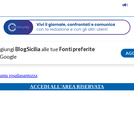
giungi
BlogSicilia
alle tue
Fonti preferite
AGG
 Google
anta rosalia
santuzza
ACCEDI ALL'AREA RISERVATA