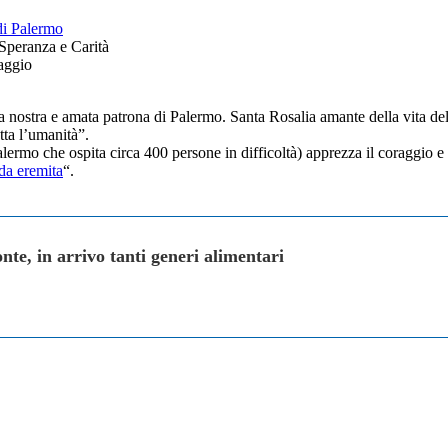
di Palermo
 Speranza e Carità
taggio
 nostra e amata patrona di Palermo. Santa Rosalia amante della vita del
tta l’umanità”.
ermo che ospita circa 400 persone in difficoltà) apprezza il coraggio e l
da eremita
“.
nte, in arrivo tanti generi alimentari