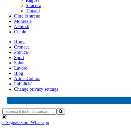
Ragusa
Siracusa
Trapani
Oltre lo stretto
Monreale
Nebrodi
Cefalù
Home
Cronaca
Politica
Sport
Salute
Lavoro
Blog
Arte e Cultura
Pubblicità
Change privacy settings
» Segnalazioni Whatsapp