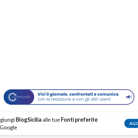
giungi
BlogSicilia
alle tue
Fonti preferite
AGG
 Google