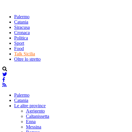
Palermo
Catania
Siracusa
Cronaca
Politica
Sport
Food
Talk Sicilia
Oltre lo stretto
Palermo
Catania
Le altre province
Agrigento
Caltanissetta
Enna
Messina