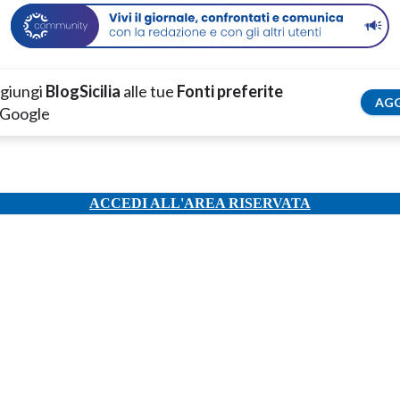
giungi
BlogSicilia
alle tue
Fonti preferite
AGG
 Google
ACCEDI ALL'AREA RISERVATA