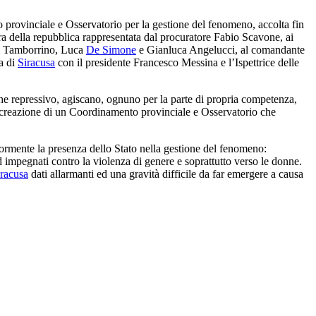
to provinciale e Osservatorio per la gestione del fenomeno, accolta fin
ocura della repubblica rappresentata dal procuratore Fabio Scavone, ai
nni Tamborrino, Luca
De Simone
e Gianluca Angelucci, al comandante
a di
Siracusa
con il presidente Francesco Messina e l’Ispettrice delle
 che repressivo, agiscano, ognuno per la parte di propria competenza,
a creazione di un Coordinamento provinciale e Osservatorio che
iormente la presenza dello Stato nella gestione del fenomeno:
 impegnati contro la violenza di genere e soprattutto verso le donne.
iracusa
dati allarmanti ed una gravità difficile da far emergere a causa