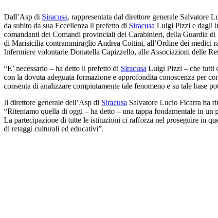
Dall’Asp di
Siracusa
, rappresentata dal direttore generale Salvatore L
da subito da sua Eccellenza il prefetto di
Siracusa
Luigi Pizzi e dagli i
comandanti dei Comandi provinciali dei Carabinieri, della Guardia di
di Marisicilia contrammiraglio Andrea Cottini, all’Ordine dei medici
Infermiere volontarie Donatella Capizzello, alle Associazioni delle Ret
“E’ necessario – ha detto il prefetto di
Siracusa
Luigi Pizzi – che tutti 
con la dovuta adeguata formazione e approfondita conoscenza per cont
consenta di analizzare compiutamente tale fenomeno e su tale base pot
Il direttore generale dell’Asp di
Siracusa
Salvatore Lucio Ficarra ha ri
“Riteniamo quella di oggi – ha detto – una tappa fondamentale in un pe
La partecipazione di tutte le istituzioni ci rafforza nel proseguire in 
di retaggi culturali ed educativi”.