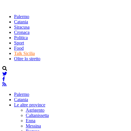
Palermo
Catania
Siracusa
Cronaca
Politica
Sport
Food
Talk Sicilia
Oltre lo stretto
Palermo
Catania
Le altre province
Agrigento
Caltanissetta
Enna
Messina