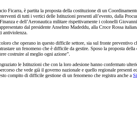
ucio Ficarra, è partita la proposta della costituzione di un Coordinamen
nterventi di tutti i vertici delle Istituzioni presenti all’evento, dalla Pr
 Finanza e dell’Aeronautica militare rispettivamente i colonelli Giova
 rappresentato dal presidente Anselmo Madeddu, alla Croce Rossa italian
i antiviolenza.
coloro che operano in questo difficile settore, sia sul fronte preventivo
rastare un fenomeno che è difficile da gestire. Sposo la proposta dell
ere costruire al meglio ogni azione”.
ngraziato le Istituzioni che con la loro adesione hanno confermato ulter
rcorso che vede già il governo nazionale e quello regionale presenti ed
questo compito di difficile gestione di un fenomeno che registra anche a
S