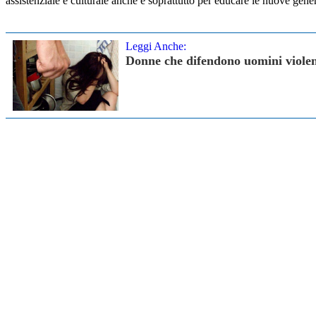
assistenziale e culturale anche e soprattutto per educare le nuove genera
Leggi Anche:
Donne che difendono uomini violent