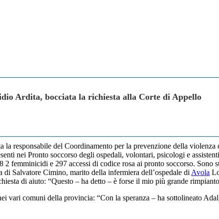
io Ardita, bocciata la richiesta alla Corte di Appello
tata la responsabile del Coordinamento per la prevenzione della violenza
nti nei Pronto soccorso degli ospedali, volontari, psicologi e assistenti 
 2 femminicidi e 297 accessi di codice rosa ai pronto soccorso. Sono st
a di Salvatore Cimino, marito della infermiera dell’ospedale di
Avola
Lo
chiesta di aiuto: “Questo – ha detto – è forse il mio più grande rimpianto
e nei vari comuni della provincia: “Con la speranza – ha sottolineato A