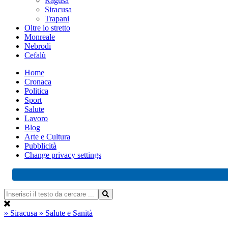
Ragusa
Siracusa
Trapani
Oltre lo stretto
Monreale
Nebrodi
Cefalù
Home
Cronaca
Politica
Sport
Salute
Lavoro
Blog
Arte e Cultura
Pubblicità
Change privacy settings
» Siracusa
» Salute e Sanità