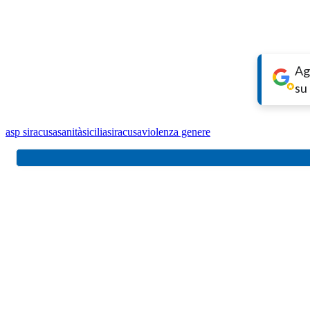
Ag
su
asp siracusa
sanità
sicilia
siracusa
violenza genere