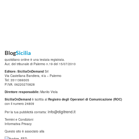
Blog
Sicilia
quotidiano online è una testata registrata.
Aut. del tribunale di Palermo n.19 del 15/07/2010
Editore: SiciliaOnDemand
Srl
Via Castellana Bandiera, 4/a – Palermo
Tel: 3511369305
P.IVA: 06220270828
Direttore responsabile:
Manlio Viola
SiciliaOnDemand
è iscritta al
Registro degli Operatori di Comunicazione (ROC)
con il numero 24809
info@digitrend.it
Per la tua pubblicità contatta:
Termini e Condizioni
Informativa Privacy
Questo sito è associato alla