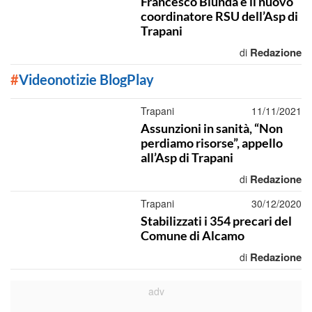
Francesco Blunda è il nuovo
coordinatore RSU dell’Asp di
Trapani
Redazione
di
#
Videonotizie BlogPlay
Trapani
11/11/2021
Assunzioni in sanità, “Non
perdiamo risorse”, appello
all’Asp di Trapani
Redazione
di
Trapani
30/12/2020
Stabilizzati i 354 precari del
Comune di Alcamo
Redazione
di