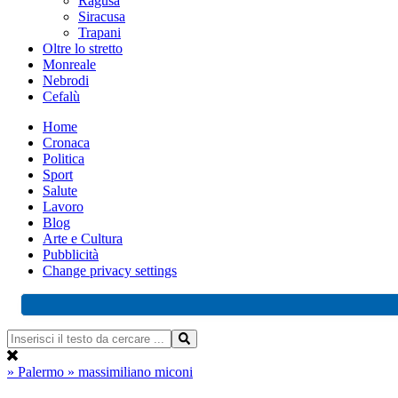
Ragusa
Siracusa
Trapani
Oltre lo stretto
Monreale
Nebrodi
Cefalù
Home
Cronaca
Politica
Sport
Salute
Lavoro
Blog
Arte e Cultura
Pubblicità
Change privacy settings
» Palermo
» massimiliano miconi