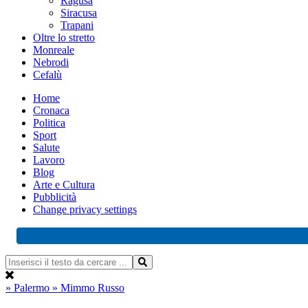
Ragusa
Siracusa
Trapani
Oltre lo stretto
Monreale
Nebrodi
Cefalù
Home
Cronaca
Politica
Sport
Salute
Lavoro
Blog
Arte e Cultura
Pubblicità
Change privacy settings
» Palermo
» Mimmo Russo