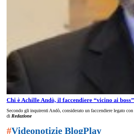
Chi è Achille Andò, il faccendiere “vicino ai bos
Secondo gli inquirenti Andò, considerato un faccendiere legato con
di
Redazione
#
Videonotizie BlogPlay