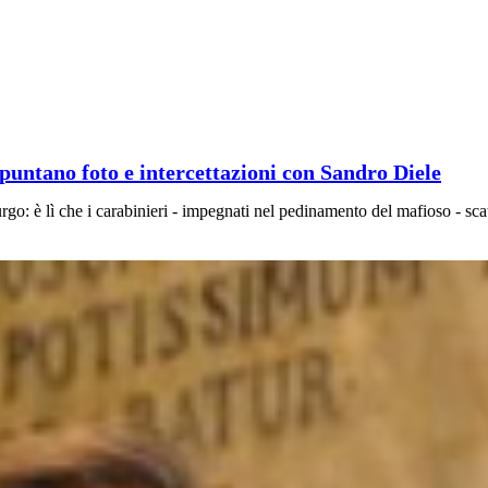
puntano foto e intercettazioni con Sandro Diele
urgo: è lì che i carabinieri - impegnati nel pedinamento del mafioso - sca