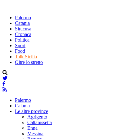
Palermo
Catania
Siracusa
Cronaca
Politica
Sport
Food
Talk Sicilia
Oltre lo stretto
Palermo
Catania
Le altre province
Agrigento
Caltanissetta
Enna
Messina