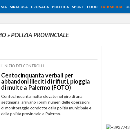
NIA
SIRACUSA
CRONACA
POLITICA
SPORT
FOOD
TALK SICILIA
OL
RMO
» POLIZIA PROVINCIALE
'INIZIO DEI CONTROLLI
Centocinquanta verbali per
abbandoni illeciti di rifiuti, pioggia
di multe a Palermo (FOTO)
Centocinquanta multe elevate nel giro di una
settimana: arrivano i primi numeri delle operazioni
di monitoraggio condotte dalla polizia municipale e
dalla polizia provinciale a Palermo.