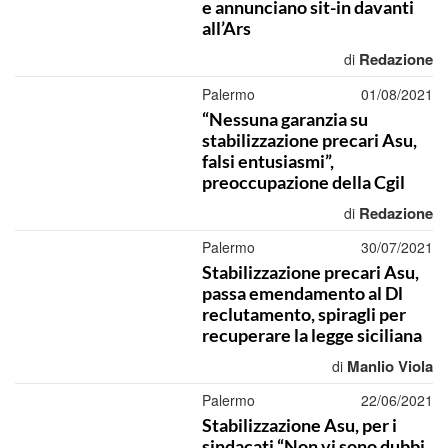
e annunciano sit-in davanti
all’Ars
Redazione
di
Palermo
01/08/2021
“Nessuna garanzia su
stabilizzazione precari Asu,
falsi entusiasmi”,
preoccupazione della Cgil
Redazione
di
Palermo
30/07/2021
Stabilizzazione precari Asu,
passa emendamento al Dl
reclutamento, spiragli per
recuperare la legge siciliana
Manlio Viola
di
Palermo
22/06/2021
Stabilizzazione Asu, per i
sindacati “Non vi sono dubbi