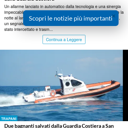
Un allarme lanciato in automatico dalla tecnologia e una sinergia
impeccabile tra i soccorritori hanno sventato la tragedia durante la
×
Scopri le notizie più importanti
notte al largo delle Isole Egadi. Intorno alle ore 3:00 del mattino,
un segnale d’emergenza inviato da un dispositivo elettronico è
stato intercettato e trasm...
Continua a Leggere
TRAPANI
Due bagnanti salvati dalla Guardia Costiera a San