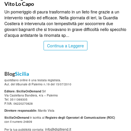
Vito Lo Capo
Un pomeriggio di paura trasformato in un lieto fine grazie a un
intervento rapido ed efficace. Nella giornata di ieri, la Guardia
Costiera è intervenuta con tempestività per soccorrere due
giovani bagnanti che si trovavano in grave difficoltà nello specchio
d’acqua antistante la rinomata sp...
Continua a Leggere
Blog
Sicilia
quotidiano online è una testata registrata.
Aut. del tribunale di Palermo n.19 del 15/07/2010
Editore: SiciliaOnDemand
Srl
Via Castellana Bandiera, 4/a – Palermo
Tel: 3511369305
P.IVA: 06220270828
Direttore responsabile:
Manlio Viola
SiciliaOnDemand
è iscritta al
Registro degli Operatori di Comunicazione (ROC)
con il numero 24809
info@digitrend.it
Per la tua pubblicità contatta: