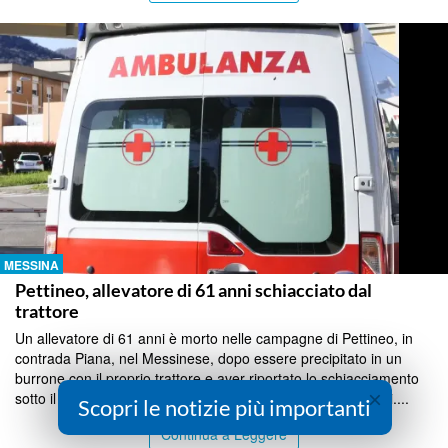
MESSINA
Pettineo, allevatore di 61 anni schiacciato dal
trattore
Un allevatore di 61 anni è morto nelle campagne di Pettineo, in
contrada Piana, nel Messinese, dopo essere precipitato in un
burrone con il proprio trattore e aver riportato lo schiacciamento
×
sotto il mezzo. Il corpo è stato trovato all'alba dai carabinieri....
Scopri le notizie più importanti
Continua a Leggere