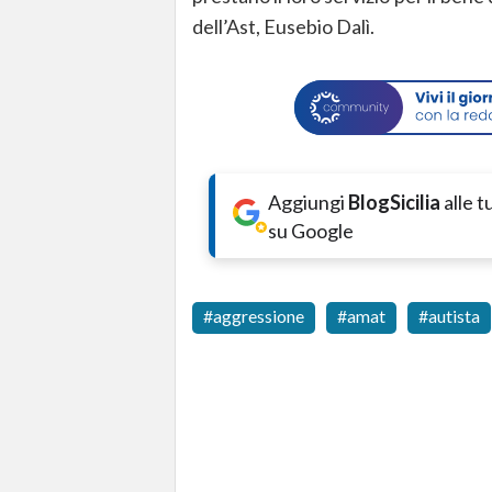
dell’Ast, Eusebio Dalì.
Aggiungi
BlogSicilia
alle 
su Google
aggressione
amat
autista