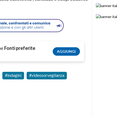
tue
Fonti preferite
AGGIUNGI
indagini
videosorveglianza