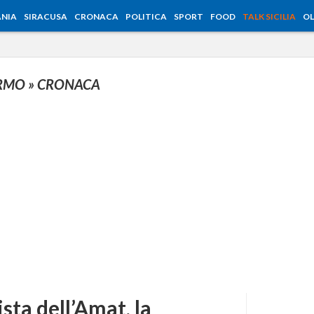
NIA
SIRACUSA
CRONACA
POLITICA
SPORT
FOOD
TALK SICILIA
OL
ERMO
» CRONACA
ista dell’Amat, la