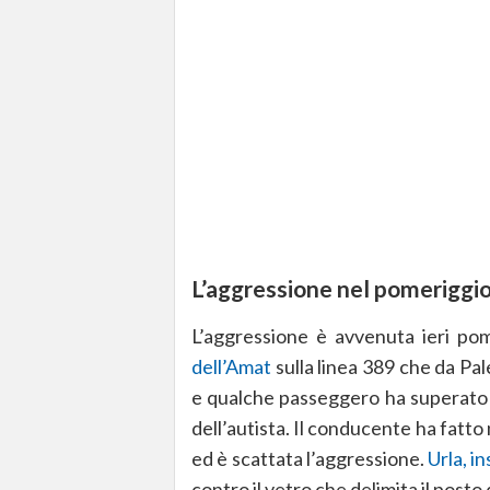
L’aggressione nel pomeriggio
L’aggressione è avvenuta ieri pom
dell’Amat
sulla linea 389 che da Pa
e qualche passeggero ha superato la
dell’autista. Il conducente ha fatt
ed è scattata l’aggressione.
Urla, in
contro il vetro che delimita il posto 