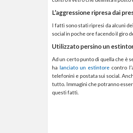
L’aggressione ripresa dai pre
I fatti sono stati ripresi da alcuni d
social in poche ore facendo il giro 
Utilizzato persino un estinto
Ad un certo punto di quella che è s
ha
lanciato un estintore
contro l’a
telefonini e postata sui social. An
tutto. Immagini che potranno essere 
questi fatti.