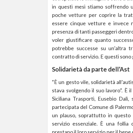
in questi mesi stiamo soffrendo u
poche vetture per coprire la tra
essere cinque vetture e invece 
presenza di tanti passeggeri dentro
voler giustificare quanto success
potrebbe successe su un’altra t
contratto di servizio. E questi sono g
Solidarietà da parte dell’Ast
“È un gesto vile, solidarietà all’au
stava svolgendo il suo lavoro”. È 
Siciliana Trasporti, Eusebio Dalì,
partecipata del Comune di Palermo. “
un plauso, soprattutto in questo
servizio essenziale. È una follia
prestano il loro servizio per il bene 