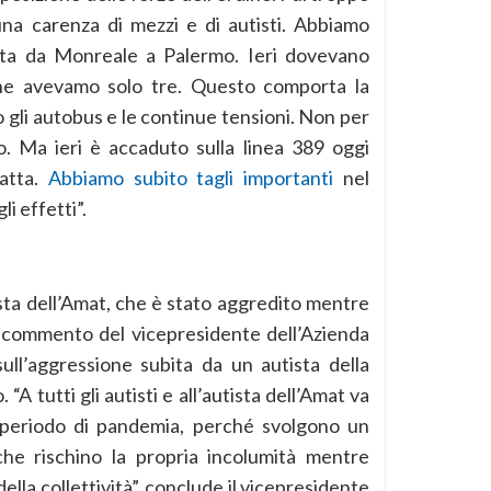
na carenza di mezzi e di autisti. Abbiamo
tta da Monreale a Palermo. Ieri dovevano
ne avevamo solo tre. Questo comporta la
 gli autobus e le continue tensioni. Non per
o. Ma ieri è accaduto sulla linea 389 oggi
ratta.
Abbiamo subito tagli importanti
nel
li effetti”.
tista dell’Amat, che è stato aggredito mentre
il commento del vicepresidente dell’Azienda
 sull’aggressione subita da un autista della
A tutti gli autisti e all’autista dell’Amat va
 periodo di pandemia, perché svolgono un
 che rischino la propria incolumità mentre
della collettività”, conclude il vicepresidente