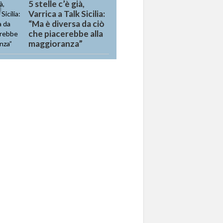
5 stelle c’è già,
Varrica a Talk Sicilia:
“Ma è diversa da ciò
che piacerebbe alla
maggioranza”