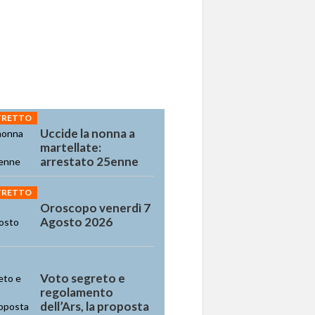
STRETTO
Uccide la nonna a
martellate:
arrestato 25enne
STRETTO
Oroscopo venerdì 7
Agosto 2026
Voto segreto e
regolamento
dell’Ars, la proposta