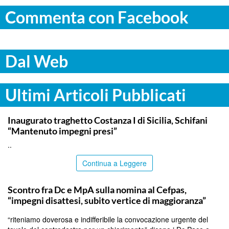
Commenta con Facebook
Dal Web
Ultimi Articoli Pubblicati
ITALPRESS
Inaugurato traghetto Costanza I di Sicilia, Schifani
“Mantenuto impegni presi”
..
Continua a Leggere
CALTANISSETTA
Scontro fra Dc e MpA sulla nomina al Cefpas,
“impegni disattesi, subito vertice di maggioranza”
“riteniamo doverosa e indifferibile la convocazione urgente del