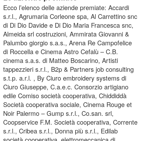
Ecco l’elenco delle aziende premiate: Accardi
s.r.l., Agrumaria Corleone spa, Al Carrettino snc
di Di Dio Davide e Di Dio Maria Francesca snc,
Almeida srl costruzioni, Ammirata Giovanni &
Palumbo giorgio s.a.s., Arena Re Campofelice
di Roccella e Cinema Astro Cefalù – C.B.
cinema s.a.s. di Matteo Boscarino, Artisti
tappezzieri s.r.l., B2p & Partners job consulting
s.t.p. a.r.l. , By Ciuro embroidery systems di
Ciuro Giuseppe, C.a.e.c. Consorzio artigiano
edile Comiso società cooperativa, Chiddiddà
Società cooperativa sociale, Cinema Rouge et
Noir Palermo – Gump s.r.l., Co.san. srl,
Coopservice F.M. Società cooperativa, Corrente
s.r.l., Cribea s.r.l., Donna più s.r.l., Edilab
società cooperativa, elettromeccanica di