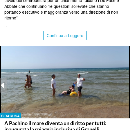
tavolo del centrodestra per un chiarimento” dicono i Dc Pace e
Abbate che continuano “le questioni sollevate che stanno
portando esecutivo e maggioranza verso una direzione di non
ritorno”
..
Continua a Leggere
SIRACUSA
A Pachino il mare diventa un diritto per tutti:
inaugurata la spiaggia inclusiva di Granelli