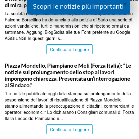
×
di mira, presentata denuncia
Scopri le notizie più importanti
La società che gestisce i servizi di pulizia all’aeroporto di Palermo
Falcone Borsellino ha denunciato alla polizia di Stato una serie di
azioni vandaliche, furti e manomissioni che si ripetono ormai da
settimane. Aggiungi BlogSicilia alle tue Fonti preferite su Google
AGGIUNGI In questi giorni s...
Continua a Leggere
PALERMO
Piazza Mondello, Piampiano e Meli (Forza Italia): “Le
notizie sul prolungamento dello stop ai lavori
impongono chiarezza. Presentata un’interrogazione
al Sindaco.”
“Le notizie pubblicate oggi dalla stampa sul prolungamento della
sospensione dei lavori di riqualificazione di Piazza Mondello
stanno alimentando la preoccupazione di cittadini, commercianti e
operatori economici.” Lo dichiarano i Consiglieri comunali di Forza
Italia Leopoldo Piampiano e...
Continua a Leggere