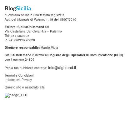
Blog
Sicilia
quotidiano online è una testata registrata.
Aut. del tribunale di Palermo n.19 del 15/07/2010
Editore: SiciliaOnDemand
Srl
Via Castellana Bandiera, 4/a – Palermo
Tel: 3511369305
P.IVA: 06220270828
Direttore responsabile:
Manlio Viola
SiciliaOnDemand
è iscritta al
Registro degli Operatori di Comunicazione (ROC)
con il numero 24809
info@digitrend.it
Per la tua pubblicità contatta:
Termini e Condizioni
Informativa Privacy
Questo sito è associato alla