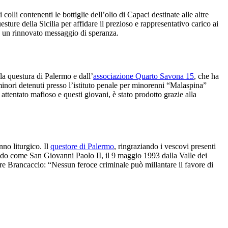
lli contenenti le bottiglie dell’olio di Capaci destinate alle altre
esture della Sicilia per affidare il prezioso e rappresentativo carico ai
sé un rinnovato messaggio di speranza.
lla questura di Palermo e dall’
associazione Quarto Savona 15
, che ha
minori detenuti presso l’istituto penale per minorenni “Malaspina”
ttentato mafioso e questi giovani, è stato prodotto grazie alla
nno liturgico. Il
questore di Palermo
, ringraziando i vescovi presenti
dando come San Giovanni Paolo II, il 9 maggio 1993 dalla Valle dei
re Brancaccio: “Nessun feroce criminale può millantare il favore di