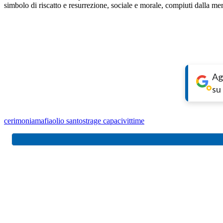
simbolo di riscatto e resurrezione, sociale e morale, compiuti dalla mera
Ag
su
cerimonia
mafia
olio santo
strage capaci
vittime