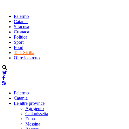
Palermo
Catania
Siracusa
Cronaca
Politica
Sport
Food
Talk Sicilia
Oltre lo stretto
Palermo
Catania
Le altre province
Agrigento
Caltanissetta
Enna
Messina