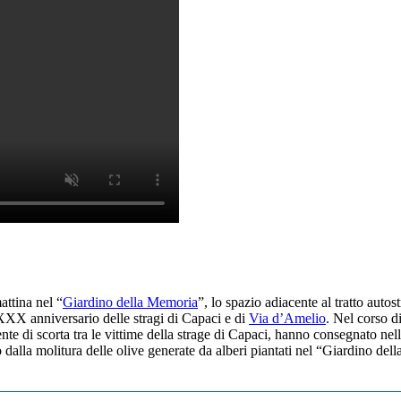
ttina nel “
Giardino della Memoria
”, lo spazio adiacente al tratto auto
l XXX anniversario delle stragi di Capaci e di
Via d’Amelio
. Nel corso d
nte di scorta tra le vittime della strage di Capaci, hanno consegnato ne
o dalla molitura delle olive generate da alberi piantati nel “Giardino de