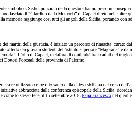
 simbolico. Sedici poliziotti della questura hanno preso in consegna i co
hanno lasciato il “Giardino della Memoria” di Capaci diretti nelle altre qu
lla memoria raggiunge così tutti gli angoli della Sicilia, portando con 
dei martiri della giustizia, è iniziato un percorso di rinascita, curato da
uto offerto dai giovani studenti dell’istituto superiore “Majorana” e da 
ria”. L’olio di Capaci, metafora di continuità tra i caduti del tragico a
i Dottori Forestali della provincia di Palermo.
 essere utilizzato come olio santo dalla chiesa siciliana nel corso dell’a
l’iniziativa abbracciata dalla conferenza episcopale della Sicilia, ricor
 e come lo stesso fece, il 15 settembre 2018,
Papa Francesco
nel quartie