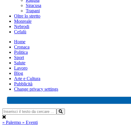
Ragusa
Siracusa
Trapani
Oltre lo stretto
Monreale
Nebrodi
Cefalù
Home
Cronaca
Politica
Sport
Salute
Lavoro
Blog
Arte e Cultura
Pubblicità
Change privacy settings
» Palermo
» Eventi