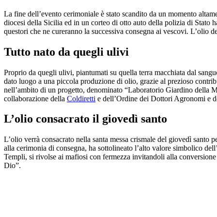
La fine dell’evento cerimoniale è stato scandito da un momento altamente
diocesi della Sicilia ed in un corteo di otto auto della polizia di Stato 
questori che ne cureranno la successiva consegna ai vescovi. L’olio de
Tutto nato da quegli ulivi
Proprio da quegli ulivi, piantumati su quella terra macchiata dal sangue 
dato luogo a una piccola produzione di olio, grazie al prezioso contrib
nell’ambito di un progetto, denominato “Laboratorio Giardino della Memo
collaborazione della
Coldiretti
e dell’Ordine dei Dottori Agronomi e de
L’olio consacrato il giovedì santo
L’olio verrà consacrato nella santa messa crismale del giovedì santo per
alla cerimonia di consegna, ha sottolineato l’alto valore simbolico del
Templi, si rivolse ai mafiosi con fermezza invitandoli alla conversione
Dio”.