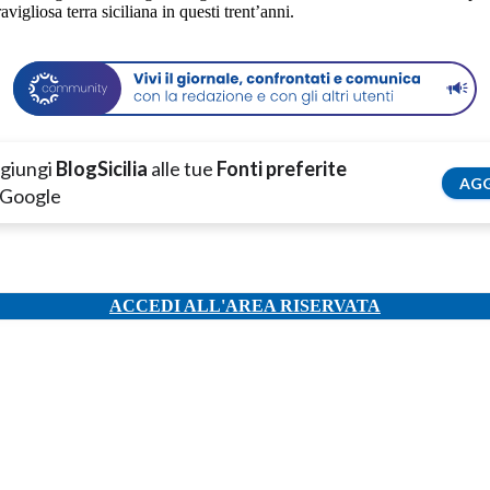
vigliosa terra siciliana in questi trent’anni.
giungi
BlogSicilia
alle tue
Fonti preferite
AGG
 Google
ACCEDI ALL'AREA RISERVATA