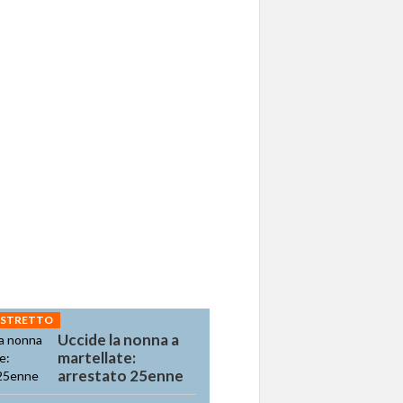
 STRETTO
Uccide la nonna a
martellate:
arrestato 25enne