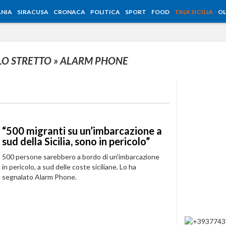
NIA
SIRACUSA
CRONACA
POLITICA
SPORT
FOOD
TALK SICILIA
OL
 LO STRETTO
» ALARM PHONE
“500 migranti su un’imbarcazione a
sud della Sicilia, sono in pericolo”
500 persone sarebbero a bordo di un'imbarcazione
in pericolo, a sud delle coste siciliane. Lo ha
segnalato Alarm Phone.