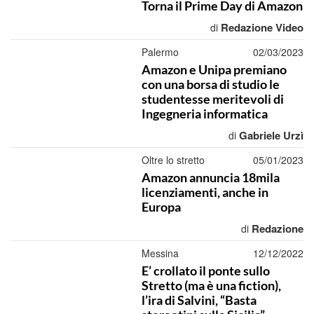
Torna il Prime Day di Amazon
Redazione Video
di
Palermo
02/03/2023
Amazon e Unipa premiano
con una borsa di studio le
studentesse meritevoli di
Ingegneria informatica
Gabriele Urzì
di
Oltre lo stretto
05/01/2023
Amazon annuncia 18mila
licenziamenti, anche in
Europa
Redazione
di
Messina
12/12/2022
E’ crollato il ponte sullo
Stretto (ma è una fiction),
l’ira di Salvini, “Basta