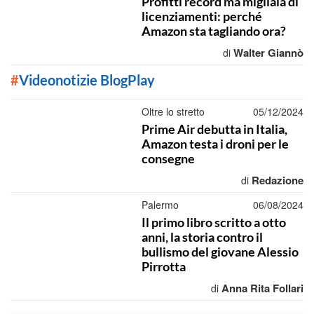
Profitti record ma migliaia di
licenziamenti: perché
Amazon sta tagliando ora?
Walter Giannò
di
#
Videonotizie BlogPlay
Oltre lo stretto
05/12/2024
Prime Air debutta in Italia,
Amazon testa i droni per le
consegne
Redazione
di
Palermo
06/08/2024
Il primo libro scritto a otto
anni, la storia contro il
bullismo del giovane Alessio
Pirrotta
Anna Rita Follari
di