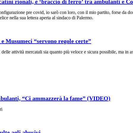
catini rionali, è ‘braccio di ferro’ tra ambulanti e 
nfigurazione pre covid, io sarò con loro, con il mio partito, forse da do
elice nella sua lettera aperta al sindaco di Palermo.
e e Musumeci “servono regole certe”
elle attività mercatali sia quanto più veloce e sicura possibile, ma in as
 ambulanti, “Ci ammazzerà la fame” (VIDEO)
ri
ulte agli abusivi