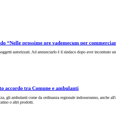
rlando “Nelle prossime ore vademecum per commercian
 soggetti autorizzati. Ad annunciarlo è il sindaco dopo aver incontrato u
unto accordo tra Comune e ambulanti
ezza, gli ambulanti come da ordinanza regionale indosseranno, anche all'a
tino o altri prodotti.