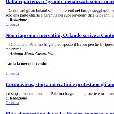
Dalla ripartenza i ‘grandi’ penalizzati sono i mer
"Da domani gli ambulanti saranno presenti nei loro posteggi nella co
solo una parte elitaria e garantita nei suoi privilegi" dice Giovanni F
di
Redazione
Cronaca
Non riaprono i mercatini, Orlando scrive a Cont
"Il Comune di Palermo ha già predisposto il lavoro perché la ripresa d
avvenire"
di
Antonio Maria Casarubea
Tanta la merce invenduta
Cronaca
Coronavirus, stop a mercatini e protestano gli
Lo stop ai mercati rionali di Palermo ha generato proteste e malumo
di
Redazione
Cronaca
Blitz al mercatino di via La Franca, sequestri e m