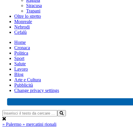
Ragusa
Siracusa
Trapani
Oltre lo stretto
Monreale
Nebrodi
Cefalù
Home
Cronaca
Politica
Sport
Salute
Lavoro
Blog
Arte e Cultura
Pubblicità
Change privacy settings
» Palermo
» mercatini rionali