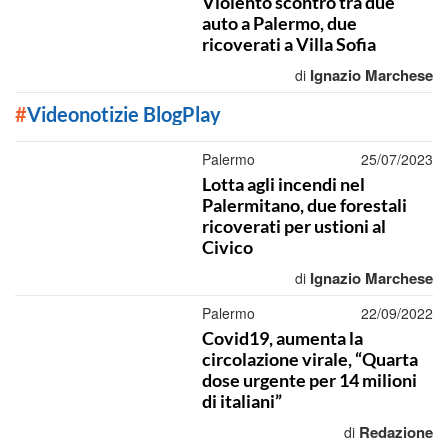
Violento scontro tra due
auto a Palermo, due
ricoverati a Villa Sofia
Ignazio Marchese
di
#
Videonotizie BlogPlay
Palermo
25/07/2023
Lotta agli incendi nel
Palermitano, due forestali
ricoverati per ustioni al
Civico
Ignazio Marchese
di
Palermo
22/09/2022
Covid19, aumenta la
circolazione virale, “Quarta
dose urgente per 14 milioni
di italiani”
Redazione
di