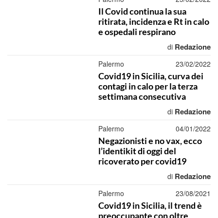
Il Covid continua la sua
ritirata, incidenza e Rt in calo
e ospedali respirano
Redazione
di
Palermo
23/02/2022
Covid19 in Sicilia, curva dei
contagi in calo per la terza
settimana consecutiva
Redazione
di
Palermo
04/01/2022
Negazionisti e no vax, ecco
l’identikit di oggi del
ricoverato per covid19
Redazione
di
Palermo
23/08/2021
Covid19 in Sicilia, il trend è
preoccupante con oltre