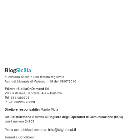
Blog
Sicilia
quotidiano online è una testata registrata.
Aut. del tribunale di Palermo n.19 del 15/07/2010
Editore: SiciliaOnDemand
Srl
Via Castellana Bandiera, 4/a – Palermo
Tel: 3511369305
P.IVA: 06220270828
Direttore responsabile:
Manlio Viola
SiciliaOnDemand
è iscritta al
Registro degli Operatori di Comunicazione (ROC)
con il numero 24809
info@digitrend.it
Per la tua pubblicità contatta:
Termini e Condizioni