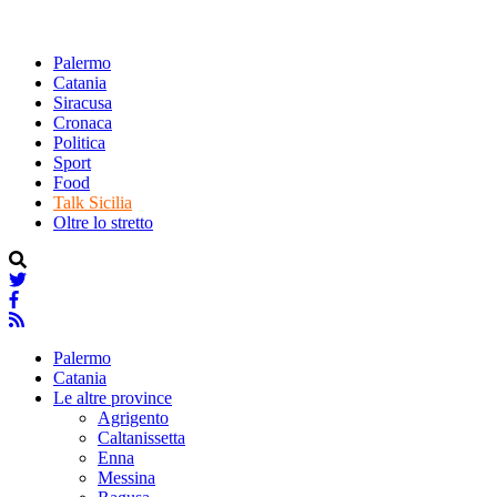
Palermo
Catania
Siracusa
Cronaca
Politica
Sport
Food
Talk Sicilia
Oltre lo stretto
Palermo
Catania
Le altre province
Agrigento
Caltanissetta
Enna
Messina