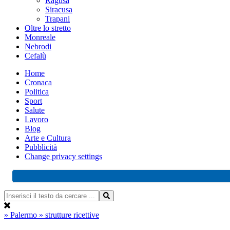
Ragusa
Siracusa
Trapani
Oltre lo stretto
Monreale
Nebrodi
Cefalù
Home
Cronaca
Politica
Sport
Salute
Lavoro
Blog
Arte e Cultura
Pubblicità
Change privacy settings
» Palermo
» strutture ricettive