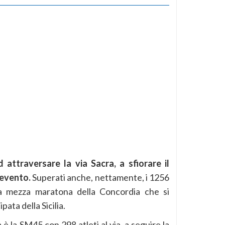
 attraversare la via Sacra, a sfiorare il
’evento.
Superati anche, nettamente, i 1256
 la mezza maratona della Concordia che si
ata della Sicilia.
è la SM45 con 298 atleti al via, a seguire la