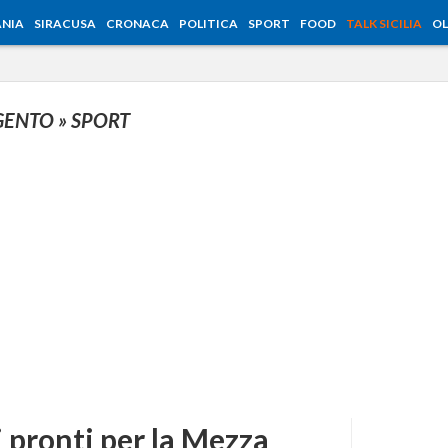
NIA
SIRACUSA
CRONACA
POLITICA
SPORT
FOOD
TALK SICILIA
OL
IGENTO
» SPORT
 pronti per la Mezza