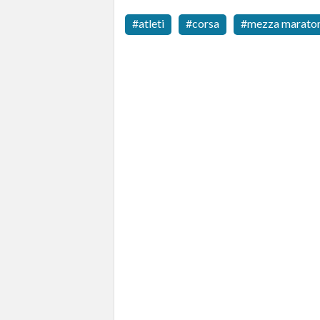
atleti
corsa
mezza maraton