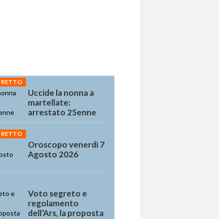
STRETTO
Uccide la nonna a
martellate:
arrestato 25enne
STRETTO
Oroscopo venerdì 7
Agosto 2026
Voto segreto e
regolamento
dell’Ars, la proposta