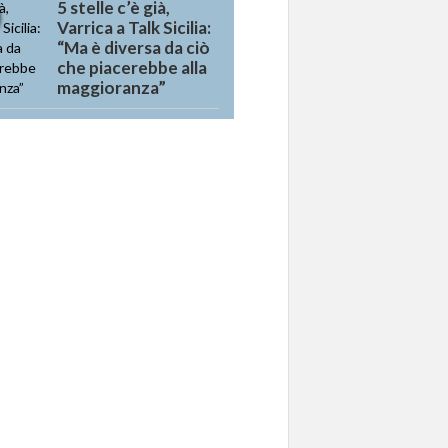
5 stelle c’è già,
Varrica a Talk Sicilia:
“Ma è diversa da ciò
che piacerebbe alla
maggioranza”