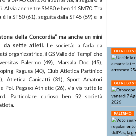
i. Al via anche tre SM80 e ben 11 SM70. Tra
è la SF50 (61), seguita dalla SF45 (59) e la
atona della Concordia” ma anche un mini
 da sette atleti.
Le società: a farla da
OLTRE LO 
età organizzatrice, il GS Valle dei Templi che
iversitas Palermo (49), Marsala Doc (45),
ping Ragusa (40), Club Atletica Partinico
), Atletica Canicattì (31), Sport Amatori
OLTRE LO 
e Pol. Pegaso Athletic (26), via via tutte le
ard. Particolare curioso ben 52 società
atleta.
PALERMO