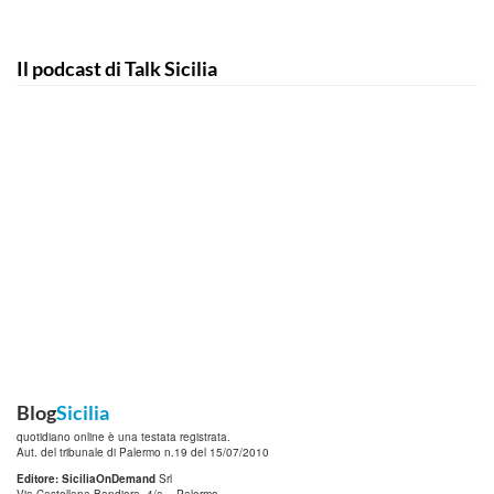
Il podcast di Talk Sicilia
Blog
Sicilia
quotidiano online è una testata registrata.
Aut. del tribunale di Palermo n.19 del 15/07/2010
Editore: SiciliaOnDemand
Srl
Via Castellana Bandiera, 4/a – Palermo