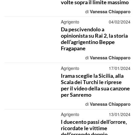
volte sopra il limite massimo
Vanessa Chiapparo
di
Agrigento
04/02/2024
Da pescivendolo a
opinionista su Rai 2, la storia
dell’agrigentino Beppe
Fragapane
Vanessa Chiapparo
di
Agrigento
17/01/2024
Irama sceglie la Sicilia, alla
Scala dei Turchi le riprese
per il video della sua canzone
per Sanremo
Vanessa Chiapparo
di
Agrigento
13/01/2024
I duecento passi dell’orrore,
ricordate le vittime
dell’orrendo doppio