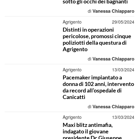
sotto gli occhi dei bagnanti
Vanessa Chiapparo
di
Agrigento
29/05/2024
Distinti in operazioni
pericolose, promossi cinque
poliziotti della questura di
Agrigento
Vanessa Chiapparo
di
Agrigento
13/03/2024
Pacemaker impiantato a
donna di 102 anni, intervento
da record all’ospedale di
Canicattì
Vanessa Chiapparo
di
Agrigento
13/03/2024
Maxi blitz antimafia,
indagato il giovane
presidente Dc Giuseppe