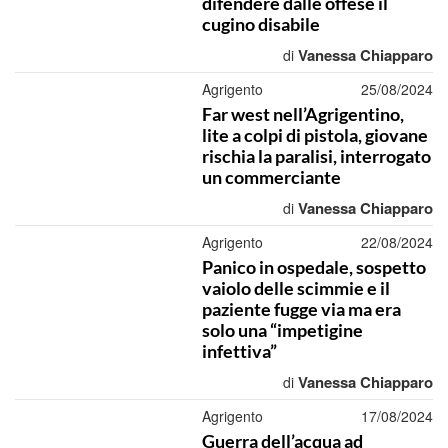
difendere dalle offese il
cugino disabile
Vanessa Chiapparo
di
Agrigento
25/08/2024
Far west nell’Agrigentino,
lite a colpi di pistola, giovane
rischia la paralisi, interrogato
un commerciante
Vanessa Chiapparo
di
Agrigento
22/08/2024
Panico in ospedale, sospetto
vaiolo delle scimmie e il
paziente fugge via ma era
solo una “impetigine
infettiva”
Vanessa Chiapparo
di
Agrigento
17/08/2024
Guerra dell’acqua ad