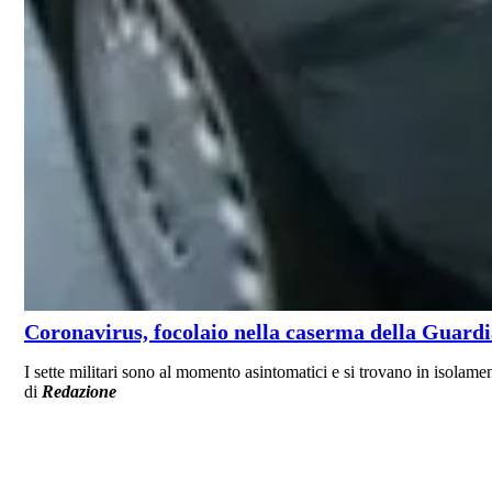
Coronavirus, focolaio nella caserma della Guardia 
I sette militari sono al momento asintomatici e si trovano in isolame
di
Redazione