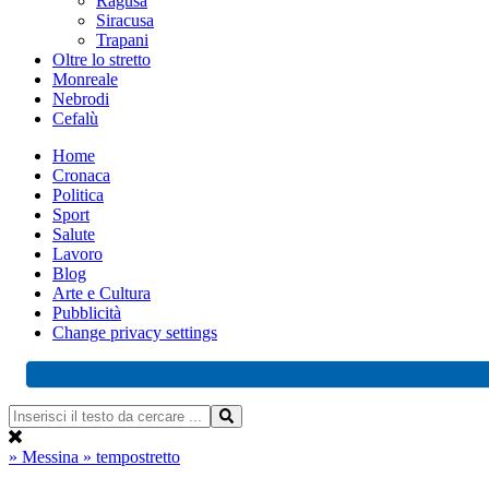
Ragusa
Siracusa
Trapani
Oltre lo stretto
Monreale
Nebrodi
Cefalù
Home
Cronaca
Politica
Sport
Salute
Lavoro
Blog
Arte e Cultura
Pubblicità
Change privacy settings
» Messina
» tempostretto