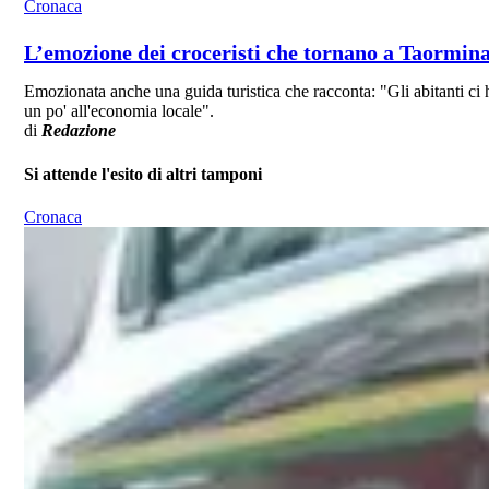
Cronaca
L’emozione dei croceristi che tornano a Taormina
Emozionata anche una guida turistica che racconta: "Gli abitanti ci h
un po' all'economia locale".
di
Redazione
Si attende l'esito di altri tamponi
Cronaca