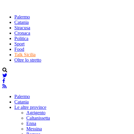
Palermo
Catania
Siracusa
Cronaca
Politica
Sport
Food
Talk Sicilia
Oltre lo stretto
Palermo
Catania
Le altre province
Agrigento
Caltanissetta
Enna
Messina