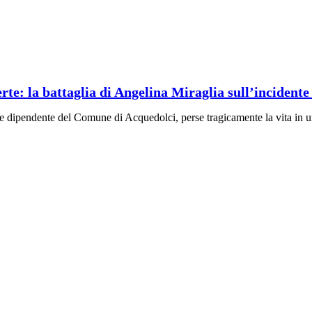
te: la battaglia di Angelina Miraglia sull’incidente
a e dipendente del Comune di Acquedolci, perse tragicamente la vita in u