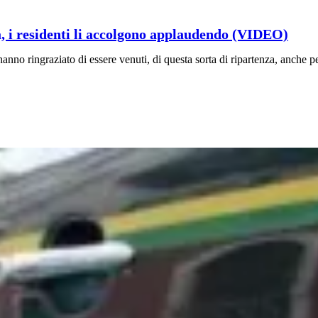
, i residenti li accolgono applaudendo (VIDEO)
anno ringraziato di essere venuti, di questa sorta di ripartenza, anche pe