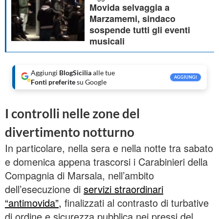
Movida selvaggia a
Marzamemi, sindaco
sospende tutti gli eventi
musicali
Aggiungi
BlogSicilia
alle tue
AGGIUNGI
Fonti preferite
su Google
I controlli nelle zone del
divertimento notturno
In particolare, nella sera e nella notte tra sabato
e domenica appena trascorsi i Carabinieri della
Compagnia di Marsala, nell’ambito
dell’esecuzione di
servizi straordinari
“antimovida”,
finalizzati al contrasto di turbative
di ordine e sicurezza pubblica nei pressi del