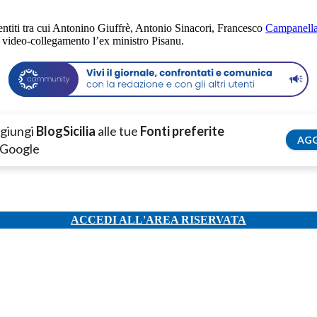
entiti tra cui Antonino Giuffrè, Antonio Sinacori, Francesco
Campanell
in video-collegamento l’ex ministro Pisanu.
giungi
BlogSicilia
alle tue
Fonti preferite
AGG
 Google
ACCEDI ALL'AREA RISERVATA