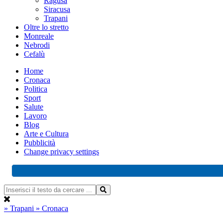
Ragusa
Siracusa
Trapani
Oltre lo stretto
Monreale
Nebrodi
Cefalù
Home
Cronaca
Politica
Sport
Salute
Lavoro
Blog
Arte e Cultura
Pubblicità
Change privacy settings
» Trapani
» Cronaca