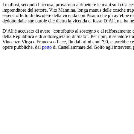
I mafiosi, secondo l’accusa, provarono a rimettere le mani sulla Calces
imprenditore del settore, Vito Mannina, longa manus delle cosche trapan
essersi offerto di discutere della vicenda con Pisanu che gli avrebbe 
dedotto dalle sue parole che dietro la vicenda ci fosse D’Alì, ma ha ne
D’Alì è accusato di avere “contribuito al sostegno e al rafforzamento d
della Repubblica e di sottosegretario di Stato”. Per i pm, il senatore 
Vincenzo Virga e Francesco Pace, fin dai primi anni ’90, e avrebbe cerc
opere pubbliche, dal
porto
di Castellammare del Golfo agli interventi