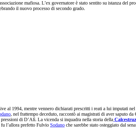
n associazione mafiosa. L’ex governatore è stato sentito su istanza del 
lebrando il nuovo processo di secondo grado.
ve al 1994, mentre vennero dichiarati prescritti i reati a lui imputati ne
odano
, nel frattempo deceduto, raccontò ai magistrati di aver saputo da 
pressioni di D’Alì. La vicenda si inquadra nella storia della
Calcestruz
, fu l’allora prefetto Fulvio
Sodano
che sarebbe stato osteggiato dal sen