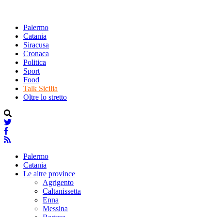
Palermo
Catania
Siracusa
Cronaca
Politica
Sport
Food
Talk Sicilia
Oltre lo stretto
Palermo
Catania
Le altre province
Agrigento
Caltanissetta
Enna
Messina