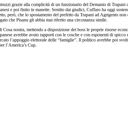
truzzi grazie alla complicità di un funzionario del Demanio di Trapani c
esi e poi finito in manette. Sentito dai giudici, Cuffaro ha oggi sosten
detto, però, che lo spostamento del prefetto da Trapani ad Agrigento non 
gato che Pisanu gli abbia mai riferito una circostanza simile.
i Cosa nostra, mettendo a disposizione dei boss le proprie risorse econo
trapanese avrebbe avuto rapporti con le cosche e con esponenti di spicco
ato l’appoggio elettorale delle “famiglie”. Il politico avrebbe poi svol
 per l’America’s Cup.