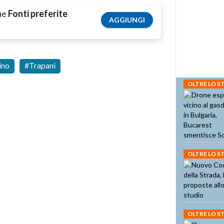
tue
Fonti preferite
AGGIUNGI
ino
Trapani
OLTRE LO 
OLTRE LO 
OLTRE LO 