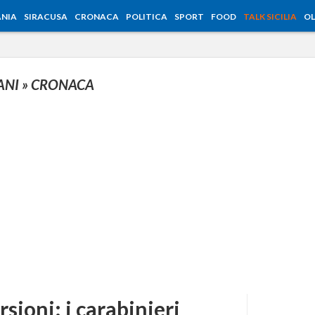
NIA
SIRACUSA
CRONACA
POLITICA
SPORT
FOOD
TALK SICILIA
OL
ANI
» CRONACA
rsioni: i carabinieri