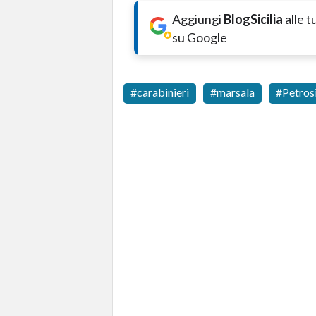
Aggiungi
BlogSicilia
alle 
su Google
carabinieri
marsala
Petros