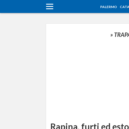
PALERMO
CATA
» TRAP
Rapina, furti ed esto