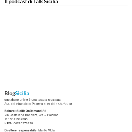
Il podcast di Talk Sicilia
Blog
Sicilia
quotidiano online è una testata registrata.
Aut. del tribunale di Palermo n.19 del 15/07/2010
Editore: SiciliaOnDemand
Srl
Via Castellana Bandiera, 4/a – Palermo
Tel: 3511369305
P.IVA: 06220270828
Direttore responsabile:
Manlio Viola