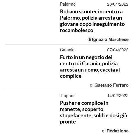
Palermo
26/04/2022
Rubano scooter in centro a
Palermo, polizia arresta un
giovane dopo inseguimento
rocambolesco
Ignazio Marchese
di
Catania
07/04/2022
Furto in un negozio del
centro di Catania, polizia
arresta un uomo, caccia al
complice
Gaetano Ferraro
di
Trapani
14/02/2022
Pusher e complice in
manette, scoperto
stupefacente, soldi e dosi già
pronte
Redazione
di