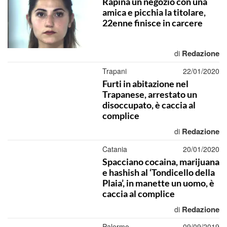
Rapina un negozio con una
amica e picchia la titolare,
22enne finisce in carcere
Redazione
di
Trapani
22/01/2020
Furti in abitazione nel
Trapanese, arrestato un
disoccupato, è caccia al
complice
Redazione
di
Catania
20/01/2020
Spacciano cocaina, marijuana
e hashish al ‘Tondicello della
Plaia’, in manette un uomo, è
caccia al complice
Redazione
di
Palermo
09/09/2019