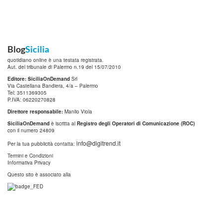
Blog
Sicilia
quotidiano online è una testata registrata.
Aut. del tribunale di Palermo n.19 del 15/07/2010
Editore: SiciliaOnDemand
Srl
Via Castellana Bandiera, 4/a – Palermo
Tel: 3511369305
P.IVA: 06220270828
Direttore responsabile:
Manlio Viola
SiciliaOnDemand
è iscritta al
Registro degli Operatori di Comunicazione (ROC)
con il numero 24809
info@digitrend.it
Per la tua pubblicità contatta:
Termini e Condizioni
Informativa Privacy
Questo sito è associato alla